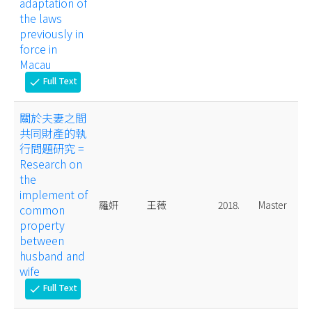
adaptation of
the laws
previously in
force in
Macau
Full Text
check
關於夫妻之間
共同財產的執
行問題研究 =
Research on
the
implement of
羅妍
王薇
2018.
Master
common
property
between
husband and
wife
Full Text
check