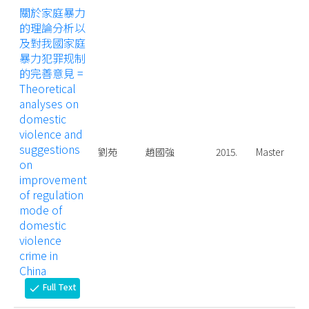
關於家庭暴力
的理論分析以
及對我國家庭
暴力犯罪规制
的完善意見 =
Theoretical
analyses on
domestic
violence and
suggestions
劉苑
趙國強
2015.
Master
on
improvement
of regulation
mode of
domestic
violence
crime in
China
Full Text
check