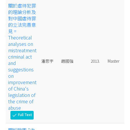
關於虐待犯罪
的理論分析及
對中國虐待罪
的立法完善意
見 =
Theoretical
analyses on
mistreatment
criminal act
潘思宇
趙國強
2013.
Master
and
suggestions
on
improvement
of China's
legislation of
the crime of
abuse
Full Text
check