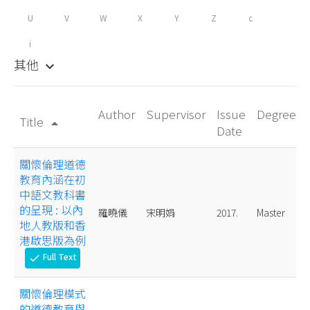
U
V
W
X
Y
Z
c
i
其他
keyboard_arrow_down
Author
Supervisor
Issue
Degree
Title
arrow_drop_up
Date
關懷倫理道德
教育內涵在初
中語文教科書
的呈現 : 以內
羅曉儀
宋明娟
2017.
Master
地人教版和香
港啟思版為例
Full Text
check
關懷倫理模式
的道德教育與