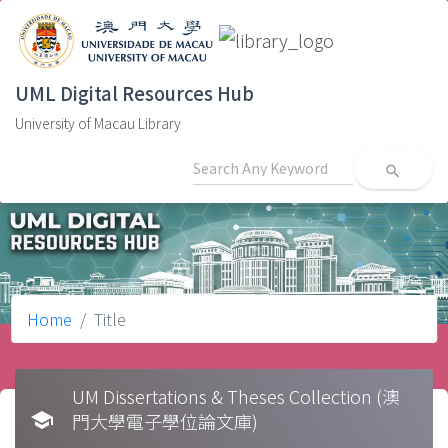
UML Digital Resources Hub
University of Macau Library
search
Home
Title
UM Dissertations & Theses Collection (澳
school
門大學電子學位論文庫)