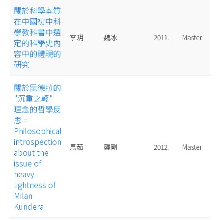
關於科學本質
在中國初中科
學教科書中選
李玥
魏冰
2011.
Master
定的科學史內
容中的體現的
研究
關於昆德拉的
"沉重之輕"
理念的哲學反
思 =
Philosophical
introspection
馬茹
龔剛
2012.
Master
about the
issue of
heavy
lightness of
Milan
Kundera