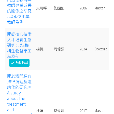
教師專業成長
文曉暉
劉國強
2006.
Master
的關係之研究
: 以兩位小學
教師為例
關鍵核心技術
人才培養生態
研究 : 以S機
楊帆,
周憶粟
2024.
Doctoral
構生物醫學工
程為例
Full Text
check
關於澳門原有
法律清理及適
應化的研究 =
A study
about the
treatment
and
杜婧
駱偉建
2017.
Master