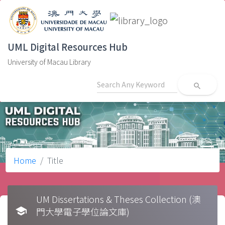
UML Digital Resources Hub
University of Macau Library
search
Home
Title
UM Dissertations & Theses Collection (澳
school
門大學電子學位論文庫)