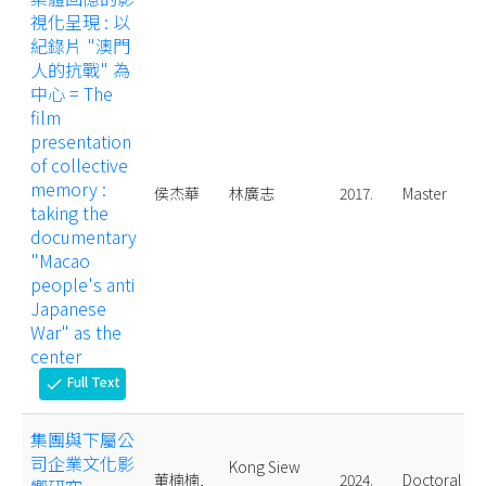
視化呈現 : 以
紀錄片 "澳門
人的抗戰" 為
中心 = The
film
presentation
of collective
memory :
侯杰華
林廣志
2017.
Master
taking the
documentary
"Macao
people's anti
Japanese
War" as the
center
Full Text
check
集團與下屬公
司企業文化影
Kong Siew
董楠楠,
2024.
Doctoral