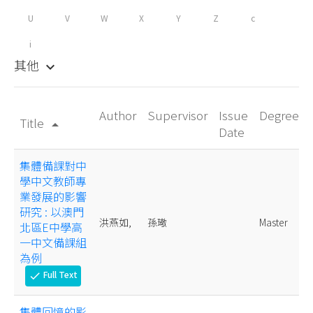
U
V
W
X
Y
Z
c
i
其他
keyboard_arrow_down
Author
Supervisor
Issue
Degree
Title
arrow_drop_up
Date
集體備課對中
學中文教師專
業發展的影響
研究 : 以澳門
洪燕如,
孫璥
Master
北區E中學高
一中文備課組
為例
Full Text
check
集體回憶的影