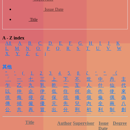
Author
person
Supervisor
group
Issue Date
date_range
Title
title
A - Z index
All
A
B
C
D
E
F
G
H
I
J
K
L
M
N
O
P
Q
R
S
T
U
V
W
X
Y
Z
c
i
keyboard_arrow_down
其他
"
'
(
1
2
3
4
5
β
ζ
‘
“
《
「
一
七
三
上
下
不
世
中
丹
主
乍
乙
九
乳
乾
二
互
人
什
仙
代
以
仲
企
伊
低
住
何
余
作
使
來
school
供
侮
侵
促
保
信
修
個
倫
偶
偽
傳
傾
僱
優
元
先
兒
內
全
兩
八