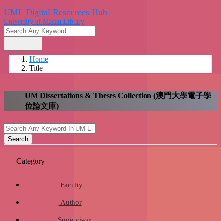
UML Digital Resources Hub
University of Macau Library
search
Home
Title
UM Dissertations & Theses Collection (澳門大學
電子學位論文庫)
search
Search
Category
Faculty
school