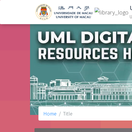
U
Home
Title