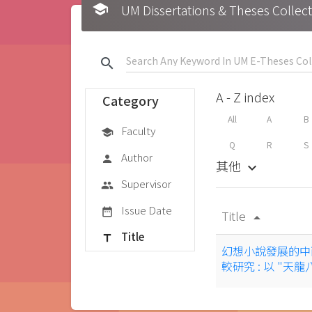
school
UM Dissertations & Theses 
search
A - Z index
Category
All
A
B
Faculty
school
Q
R
S
Author
person
其他
keyboard_arrow_down
Supervisor
group
Issue Date
date_range
Title
arrow_drop_up
Title
title
幻想小說發展的中
較研究 : 以 "天