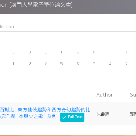
Collection (澳門大學電子學位論文庫)
C
D
E
F
G
H
I
J
T
U
V
W
X
Y
Z
c
Author
Su
西對比 : 東方仙俠趨勢和西方奇幻趨勢的比
朱叢遷
龔
龍八部" 與 "冰與火之歌" 為例
Full Text
check