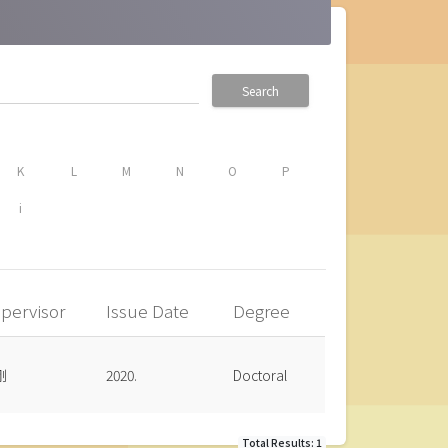
Search
K
L
M
N
O
P
i
pervisor
Issue Date
Degree
剛
2020.
Doctoral
Total Results: 1