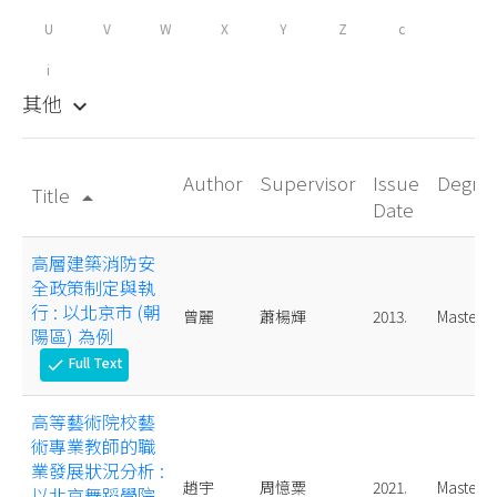
U
V
W
X
Y
Z
c
i
其他
keyboard_arrow_down
Author
Supervisor
Issue
Degre
Title
arrow_drop_up
Date
高層建築消防安
全政策制定與執
行 : 以北京市 (朝
曾麗
蕭楊輝
2013.
Master
陽區) 為例
Full Text
check
高等藝術院校藝
術專業教師的職
業發展狀況分析 :
趙宇
周憶粟
2021.
Master
以北京舞蹈學院