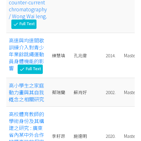
counter-current
chromatography
/ Wong Wai Ieng.
Full Text
check
高速與均速間歇
訓練介入對青少
年業餘跳繩運動
練慧填
孔兆偉
2014.
Master
員身體機能的影
響
Full Text
check
高小學生之家庭
動力畫與其自我
蔡瑞蘭
蘇肖好
2002.
Master
槪念之相關研究
高校體育教師的
學術身份及其構
建之研究 : 廣東
省內某中外合作
李耔昂
施達明
2020.
Master