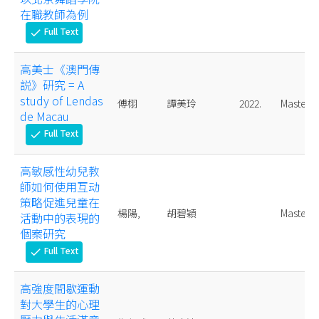
在職教師為例
Full Text
check
高美士《澳門傳
説》研究 = A
study of Lendas
傅栩
譚美玲
2022.
Master
de Macau
Full Text
check
高敏感性幼兒教
師如何使用互动
策略促進兒童在
楊陽,
胡碧穎
Master
活動中的表現的
個案研究
Full Text
check
高強度間歇運動
對大學生的心理