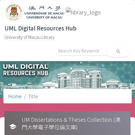
UML Digital Resources Hub
University of Macau Library
search
Home
Title
UM Dissertations & Theses Collection (澳
school
門大學電子學位論文庫)