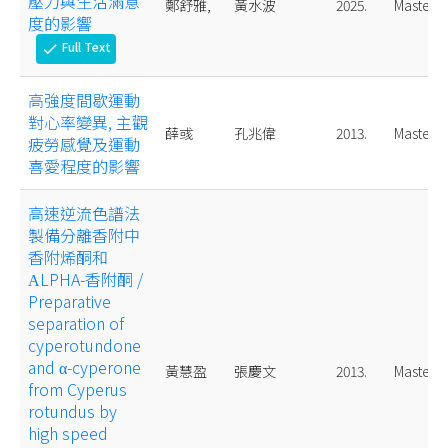
壓力與生活滿意
鄭舒雅,
黃水波
2025.
Master
度的影響
Full Text
check
高強度間歇運動
對心率變異, 主觀
薛彧
孔兆偉
2013.
Master
疲勞感覺及運動
喜愛程度的影響
高速逆流色譜法
製備分離香附中
香附烯酮和
ΑLPHA-香附酮 /
Preparative
separation of
cyperotundone
and α-cyperone
黃慧盈
張慶文
2013.
Master
from Cyperus
rotundus by
high speed