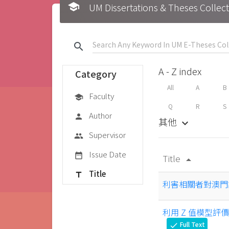
school
UM Dissertations & Theses 
search
A - Z index
Category
All
A
B
Faculty
school
Q
R
S
Author
person
其他
keyboard_arrow_down
Supervisor
group
Issue Date
date_range
Title
arrow_drop_up
Title
title
利害相關者對澳門
利用 Z 值模型
Full Text
check