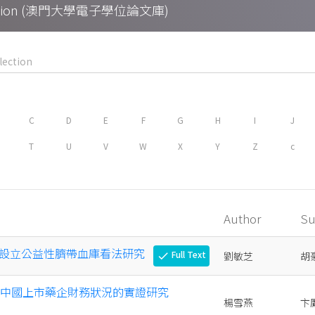
Collection (澳門大學電子學位論文庫)
C
D
E
F
G
H
I
J
T
U
V
W
X
Y
Z
c
Author
Su
設立公益性臍帶血庫看法研究
Full Text
劉敏芝
胡
check
評價中國上市藥企財務狀況的實證研究
楊雪燕
卞