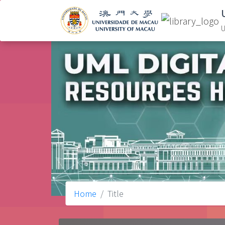
U
Home
Title