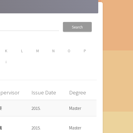
Search
K
L
M
N
O
P
i
pervisor
Issue Date
Degree
豪
2015.
Master
鷹
2015.
Master