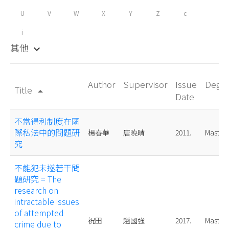
U
V
W
X
Y
Z
c
i
其他
keyboard_arrow_down
Author
Supervisor
Issue
Degr
Title
arrow_drop_up
Date
不當得利制度在國
際私法中的問題研
楊春華
唐曉晴
2011.
Master
究
不能犯未遂若干問
題研究 = The
research on
intractable issues
of attempted
祝田
趙國強
2017.
Master
crime due to