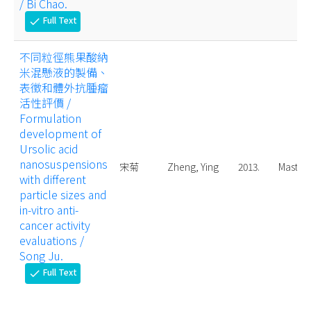
/ Bi Chao.
Full Text
check
不同粒徑熊果酸納
米混懸液的製備、
表徵和體外抗腫瘤
活性評價 /
Formulation
development of
Ursolic acid
nanosuspensions
宋菊
Zheng, Ying
2013.
Master
with different
particle sizes and
in-vitro anti-
cancer activity
evaluations /
Song Ju.
Full Text
check