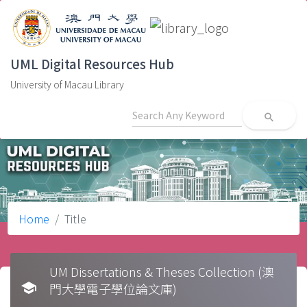
UML Digital Resources Hub
University of Macau Library
search
Home
Title
UM Dissertations & Theses Collection (澳
school
門大學電子學位論文庫)