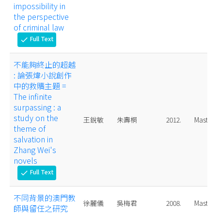
impossibility in
the perspective
of criminal law
Full Text
check
不能夠終止的超越
: 論張煒小說創作
中的救贖主題 =
The infinite
surpassing : a
study on the
王銳敏
朱壽桐
2012.
Master
theme of
salvation in
Zhang Wei's
novels
Full Text
check
不同背景的澳門教
徐麗儀
吳梅君
2008.
Master
師與留任之研究