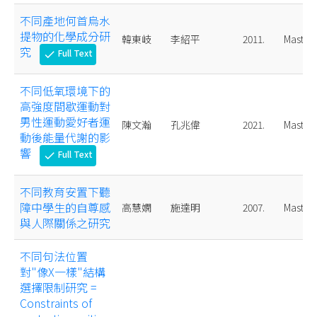
不同產地何首烏水
提物的化學成分研
韓東岐
李紹平
2011.
Master
究
Full Text
check
不同低氧環境下的
高強度間歇運動對
男性運動愛好者運
陳文瀚
孔兆偉
2021.
Master
動後能量代謝的影
響
Full Text
check
不同教育安置下聽
障中學生的自尊感
高慧嫻
施達明
2007.
Master
與人際關係之研究
不同句法位置
對"像X一樣"結構
選擇限制研究 =
Constraints of