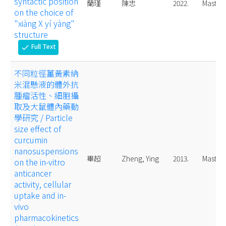
syntactic position
蘭瑾
陳忠
2022.
Master
on the choice of
"xiàng X yí yàng"
structure
Full Text
check
不同粒徑薑黃素納
米混懸液的體外抗
腫瘤活性、細胞攝
取及大鼠體內藥動
學研究 / Particle
size effect of
curcumin
nanosuspensions
畢超
Zheng, Ying
2013.
Master
on the in-vitro
anticancer
activity, cellular
uptake and in-
vivo
pharmacokinetics