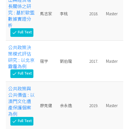
長關係之研
究 : 基於歐盟
馬志家
李桃
2018.
Master
數據實證分
析
Full Text
check
公共政策決
策模式評估
研究 : 以北京
寇宇
劉伯龍
2017.
Master
霧霾為例
Full Text
check
公共政策與
公共價值 : 以
澳門文化遺
廖克健
余永逸
2019.
Master
產保護個案
為例
Full Text
check