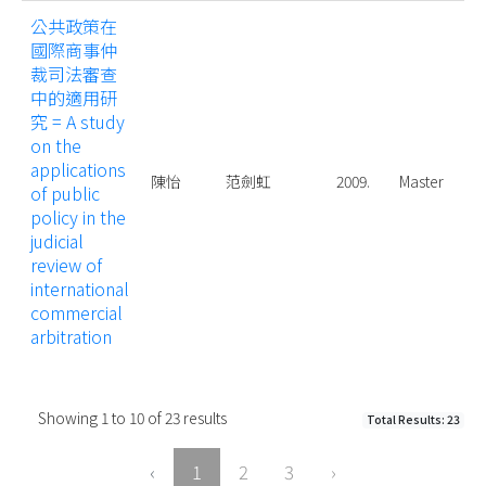
公共政策在
國際商事仲
裁司法審查
中的適用研
究 = A study
on the
applications
陳怡
范劍虹
2009.
Master
of public
policy in the
judicial
review of
international
commercial
arbitration
Showing
1
to
10
of
23
results
Total Results: 23
‹
1
2
3
›