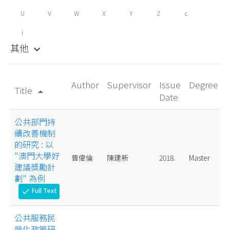
U
V
W
X
Y
Z
c
i
其他
keyboard_arrow_down
Author
Supervisor
Issue
Degree
Title
arrow_drop_up
Date
公共部門持
續改善機制
的研究 : 以
"澳門大學好
曾偉倫
陳建新
2018.
Master
建議獎勵計
劃" 為例
Full Text
check
公共服務民
營化政策研