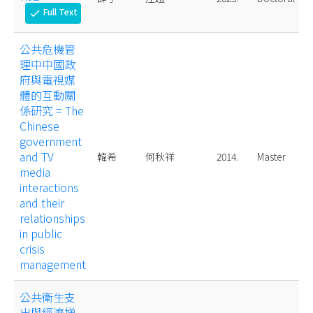
Full Text
check
公共危機管
理中中國政
府與電視媒
體的互動關
係研究 = The
Chinese
government
and TV
韓希
何秋祥
2014.
Master
media
interactions
and their
relationships
in public
crisis
management
公共衛生支
出與經濟增