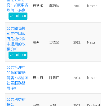
究 : 以廣東省
周慧娜
鄺錦鈞
2016.
Master
珠海市為例
Full Text
check
公共關係模
式在中國政
府危機公關
續菲
吳德榮
2012.
Master
中運用的效
果分析
Full Text
check
公共管理中
的政府職能
轉變 : 楊浦區
周志明
陳周旺
2004.
Master
社區服務發
展淺析
公共利益的
概念
薛宇
汪超
2023.
Doctoral