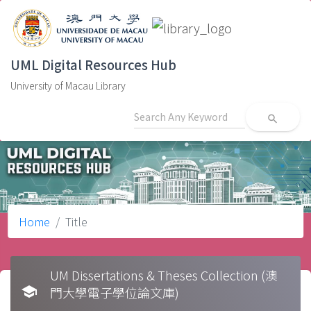
UML Digital Resources Hub
University of Macau Library
search
Home
Title
UM Dissertations & Theses Collection (澳
school
門大學電子學位論文庫)