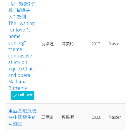
: 以 "紫釵記"
與 "蝴蝶夫
人" 為例 =
The "waiting
for lover's
home
coming"
冼樂遙
譚美玲
2017.
Master
theme
contrastive
study on
xiqu Zi Chai Ji
and opera
Madama
Butterfly
Full Text
check
東亞金融危機
在中國發生的
王炳榮
程惕潔
2003.
Master
可能性