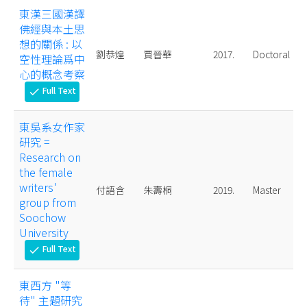
東漢三國漢譯
佛經與本土思
想的關係 : 以
劉恭煌
賈晉華
2017.
Doctoral
空性理論爲中
心的概念考察
Full Text
check
東吳系女作家
研究 =
Research on
the female
writers'
付語含
朱壽桐
2019.
Master
group from
Soochow
University
Full Text
check
東西方 "等
待" 主題研究