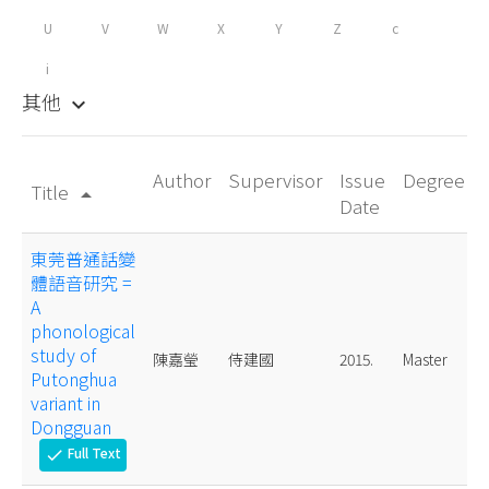
U
V
W
X
Y
Z
c
i
其他
keyboard_arrow_down
Author
Supervisor
Issue
Degree
Title
arrow_drop_up
Date
東莞普通話變
體語音研究 =
A
phonological
study of
陳嘉瑩
侍建國
2015.
Master
Putonghua
variant in
Dongguan
Full Text
check