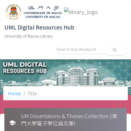
UML Digital Resources Hub
University of Macau Library
search
Home
Title
UM Dissertations & Theses Collection (澳
school
門大學電子學位論文庫)