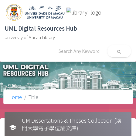
UML Digital Resources Hub
University of Macau Library
search
Home
Title
UM Dissertations & Theses Collection (澳
school
門大學電子學位論文庫)