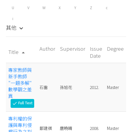
U
V
W
X
Y
Z
c
i
其他
keyboard_arrow_down
Author
Supervisor
Issue
Degree
Title
arrow_drop_up
Date
專家教師與
新手教師
"一題多解"
石雷
孫旭花
2012.
Master
數學觀之差
異
Full Text
check
專利權的保
護與專利侵
鄒建祺
唐曉晴
2008.
Master
權行為之判