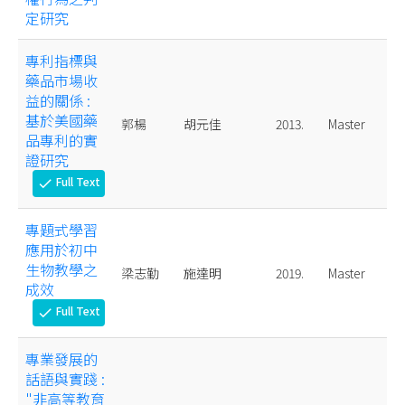
定研究
專利指標與
藥品市場收
益的關係 :
基於美國藥
郭楊
胡元佳
2013.
Master
品專利的實
證研究
Full Text
check
專題式學習
應用於初中
生物教學之
梁志勤
施達明
2019.
Master
成效
Full Text
check
專業發展的
話語與實踐 :
"非高等教育