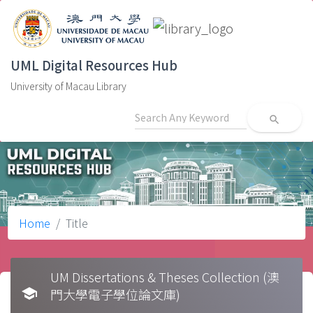
UML Digital Resources Hub
University of Macau Library
search
Home
Title
UM Dissertations & Theses Collection (澳
school
門大學電子學位論文庫)