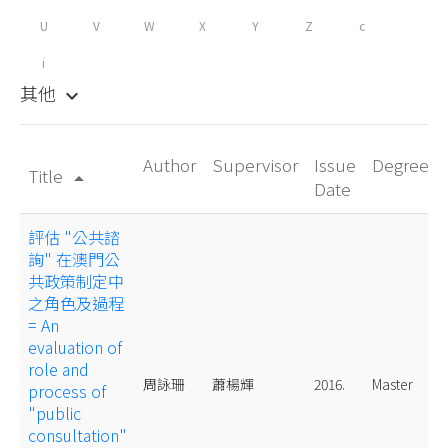
U
V
W
X
Y
Z
c
i
其他
keyboard_arrow_down
Author
Supervisor
Issue
Degree
Title
arrow_drop_up
Date
評估 "公共諮
詢" 在澳門公
共政策制定中
之角色及過程
= An
evaluation of
role and
周詠珊
蕭楊輝
2016.
Master
process of
"public
consultation"