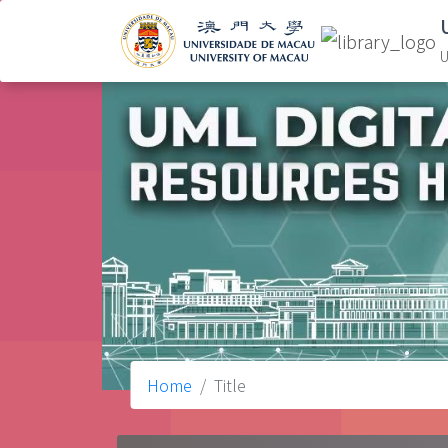
U
Home
Title