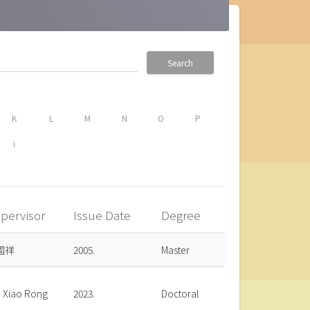
Search
K
L
M
N
O
P
i
pervisor
Issue Date
Degree
國祥
2005.
Master
, Xiao Rong
2023.
Doctoral