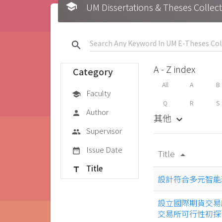
school
UM Dissertations & Theses 
search
A - Z index
Category
All
A
B
Faculty
school
Q
R
S
Author
person
其他
keyboard_arrow_down
Supervisor
group
Issue Date
date_range
Title
arrow_drop_up
Title
title
設計符合多元智能
設立國際期貨交易
交易所可行性初