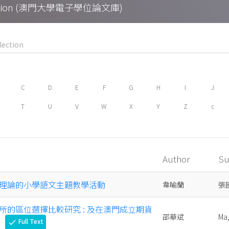
Collection (澳門大學電子學位論文庫)
C
D
E
F
G
H
I
J
T
U
V
W
X
Y
Z
c
Author
Su
理論的小學語文主題教學活動
韋喻蘭
張
所的區位選擇比較研究 : 及在澳門成立期貨
邵華斌
Ma
探
Full Text
check