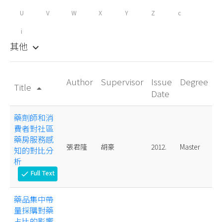
U
V
W
X
Y
Z
c
i
其他
keyboard_arrow_down
Author
Supervisor
Issue
Degree
Title
arrow_drop_up
Date
藥劑師和消
費者對社區
藥房服務感
張君隆
胡豪
2012.
Master
知的對比分
析
Full Text
check
藥品集中帶
量採購對藥
占比的影響