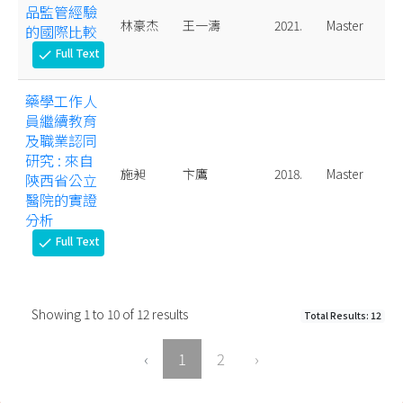
品監管經驗
林豪杰
王一濤
2021.
Master
的國際比較
Full Text
check
藥學工作人
員繼續教育
及職業認同
研究 : 來自
施昶
卞鷹
2018.
Master
陝西省公立
醫院的實證
分析
Full Text
check
Showing
1
to
10
of
12
results
Total Results: 12
‹
1
2
›