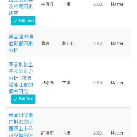
牛傳妤
卞鷹
2023.
Master
及相關因素
研究
Full Text
check
藥品經濟價
值影響因素
曹晨
胡元佳
2012.
Master
分析
藥品批發企
業物流能力
分析 : 來自
尹路陽
卞鷹
2014.
Master
黑龍江省的
個案研究
Full Text
check
藥品研發事
件對港交所
醫藥上市公
許佳琪
卞鷹
2020.
Master
司股價的短