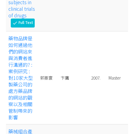
subjects in
clinical trials
of drugs
Full Text
check
藥物品牌是
如何通過他
們的網站來
與消費者進
行溝通的? :
案例研究 :
對10家大型
郭振寰
卞鷹
2007.
Master
製藥公司的
處方藥品牌
的網站的觀
察以及相關
管制帶來的
影響
藥械組合產