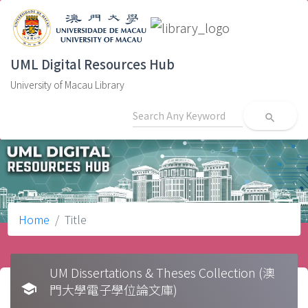
UML Digital Resources Hub
University of Macau Library
search
Home
Title
UM Dissertations & Theses Collection (澳
school
門大學電子學位論文庫)