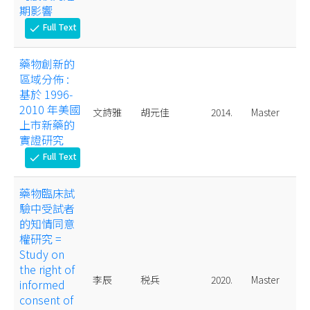
期影響
Full Text
check
藥物創新的
區域分佈 :
基於 1996-
2010 年美國
文詩雅
胡元佳
2014.
Master
上市新藥的
實證研究
Full Text
check
藥物臨床試
驗中受試者
的知情同意
權研究 =
Study on
the right of
李辰
税兵
2020.
Master
informed
consent of