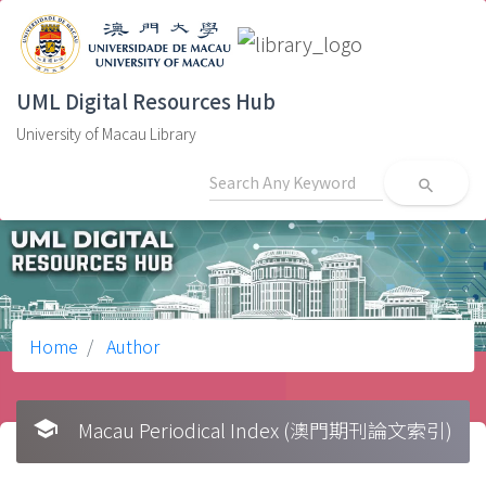
UML Digital Resources Hub
University of Macau Library
search
Home
Author
school
Macau Periodical Index (澳門期刊論文索引)