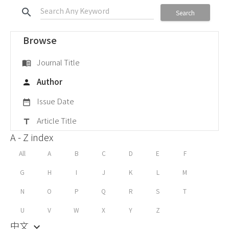
search
Search
Browse
Journal Title
menu_book
Author
person
Issue Date
date_range
Article Title
title
A - Z index
All
A
B
C
D
E
F
G
H
I
J
K
L
M
N
O
P
Q
R
S
T
U
V
W
X
Y
Z
中文
keyboard_arrow_down