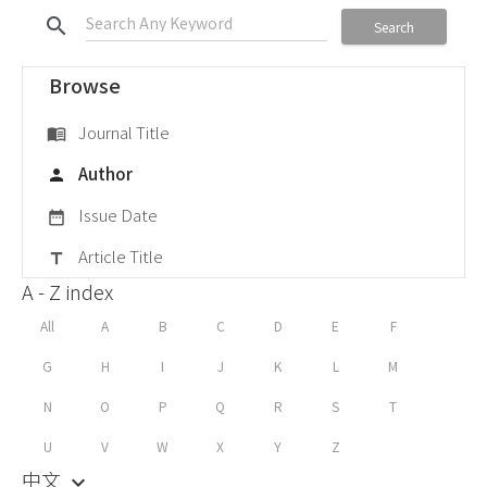
search
Search
Browse
Journal Title
menu_book
Author
person
Issue Date
date_range
Article Title
title
A - Z index
All
A
B
C
D
E
F
G
H
I
J
K
L
M
N
O
P
Q
R
S
T
U
V
W
X
Y
Z
中文
keyboard_arrow_down