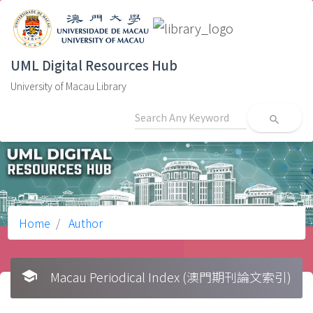
UML Digital Resources Hub
University of Macau Library
search
Home
Author
school
Macau Periodical Index (澳門期刊論文索引)