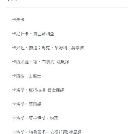
卡夫卡
卡尼什卡·賈亞蘇利亞
卡米拉·赫迪；馬克·萊姆利；吳尊傑
卡西米羅•德•布裹托; 姚風譯
卡西納．山度士
卡洛斯‧皮特拉撰; 曾金蓮譯
卡洛斯‧莫雷諾
卡洛斯．莫拉伊斯．約瑟
卡洛斯•特魯蒙多•安德拉德; 姚風譯