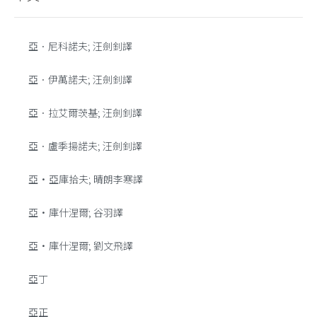
亞．尼科諾夫; 汪劍釗譯
亞．伊萬諾夫; 汪劍釗譯
亞．拉艾爾茨基; 汪劍釗譯
亞．盧季揚諾夫; 汪劍釗譯
亞•亞庫拾夫; 晴朗李寒譯
亞•庫什涅爾; 谷羽譯
亞•庫什涅爾; 劉文飛譯
亞丁
亞正