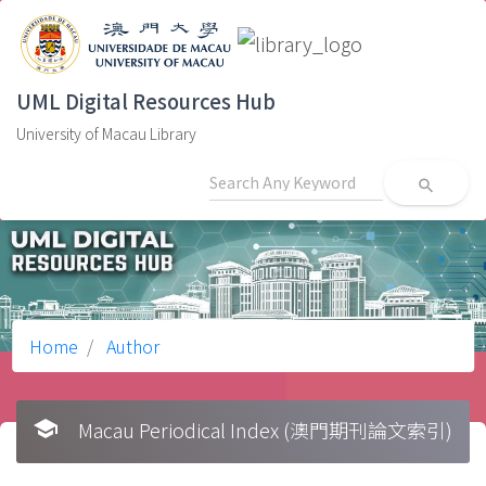
UML Digital Resources Hub
University of Macau Library
search
Home
Author
school
Macau Periodical Index (澳門期刊論文索引)