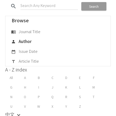
search
Search
Browse
Journal Title
menu_book
Author
person
Issue Date
date_range
Article Title
title
A - Z index
All
A
B
C
D
E
F
G
H
I
J
K
L
M
N
O
P
Q
R
S
T
U
V
W
X
Y
Z
中文
keyboard_arrow_down