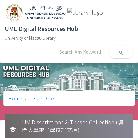
UML Digital Resources Hub
University of Macau Library
search
Home
Issue Date
UM Dissertations & Theses Collection (澳
school
門大學電子學位論文庫)