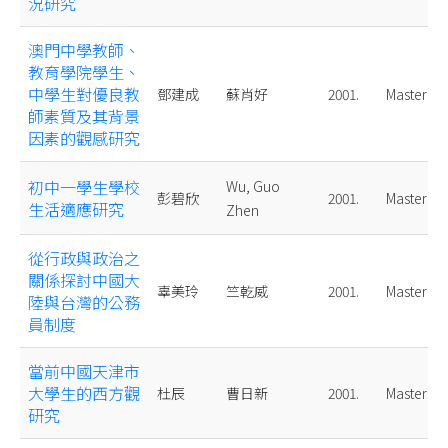
況研究
澳門中學教師、
教育學院學生、
中學生對優良教
鄧建成
蘇肖好
2001.
Master
師素質及其背景
因素的觀感研究
初中一學生學校
Wu, Guo
彭碧欣
2001.
Master
生活適應研究
Zhen
從行政與政治之
關係探討中國大
辜美玲
竺乾威
2001.
Master
陸與台灣的公務
員制度
當前中國天津市
大學生的西方觀
杜辰
曹日新
2001.
Master
研究