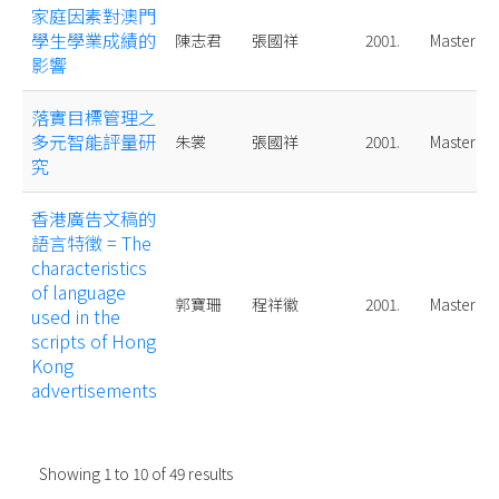
家庭因素對澳門
學生學業成績的
陳志君
張國祥
2001.
Master
影響
落實目標管理之
多元智能評量研
朱裳
張國祥
2001.
Master
究
香港廣告文稿的
語言特徵 = The
characteristics
of language
郭寶珊
程祥徽
2001.
Master
used in the
scripts of Hong
Kong
advertisements
Showing
1
to
10
of
49
results