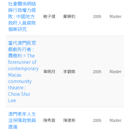
社會關係網絡
與行政權力腐
敗 : 中國地方
鮑子健
鄺錦鈞
2009.
Master
政府人員腐敗
個案研究
當代澳門民眾
戲劇先行者 :
周樹利 = The
forerunner of
contemporary
韋明月
李觀鼎
2009.
Master
Macau
community
theatre :
Chow Shui
Lee
澳門老年人生
活保障政策與
陳秀霞
陳建新
2009.
Master
建議