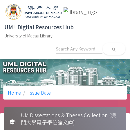
UML Digital Resources Hub
University of Macau Library
search
Home
Issue Date
UM Dissertations & Theses Collection (澳
school
門大學電子學位論文庫)