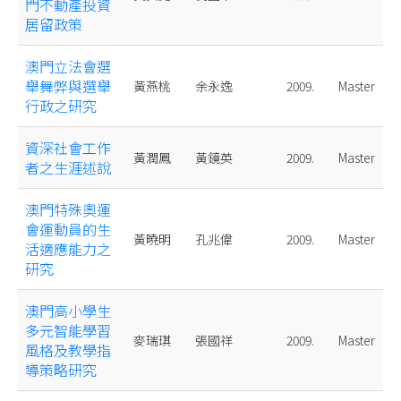
門不動產投資
居留政策
澳門立法會選
舉舞弊與選舉
黃燕桃
余永逸
2009.
Master
行政之研究
資深社會工作
黃潤鳳
黃鏡英
2009.
Master
者之生涯述說
澳門特殊奧運
會運動員的生
黃曉明
孔兆偉
2009.
Master
活適應能力之
研究
澳門高小學生
多元智能學習
麥瑞琪
張國祥
2009.
Master
風格及教學指
導策略研究