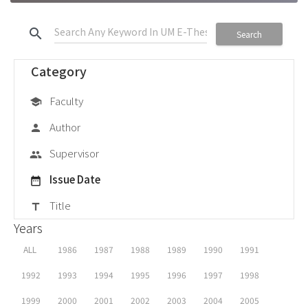
search
Search
Category
Faculty
school
Author
person
Supervisor
group
Issue Date
date_range
Title
title
Years
ALL
1986
1987
1988
1989
1990
1991
1992
1993
1994
1995
1996
1997
1998
1999
2000
2001
2002
2003
2004
2005