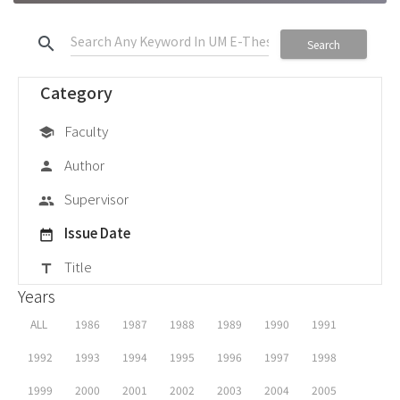
search
Search
Category
Faculty
school
Author
person
Supervisor
group
Issue Date
date_range
Title
title
Years
ALL
1986
1987
1988
1989
1990
1991
1992
1993
1994
1995
1996
1997
1998
1999
2000
2001
2002
2003
2004
2005