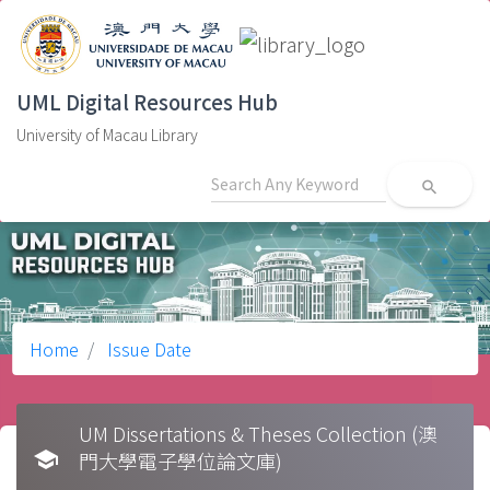
UML Digital Resources Hub
University of Macau Library
search
Home
Issue Date
UM Dissertations & Theses Collection (澳
school
門大學電子學位論文庫)