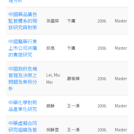
理分析
中國藥品廣告
監管體系的現
孫靈犀
卞鷹
2006.
Master
狀研究與對策
中國醫藥行業
上市公司并購
邱嵐
卞鷹
2006.
Master
的實證研究
中國政府危機
管理及決策之
Lei, Miu
蕭楊輝
2006.
Master
問題及案例分
Mei
析
中藥化學對照
趙靜
王一濤
2006.
Master
品產業化研究
中藥虛擬合同
研究組織及管
倪靜雲
王一濤
2006.
Master