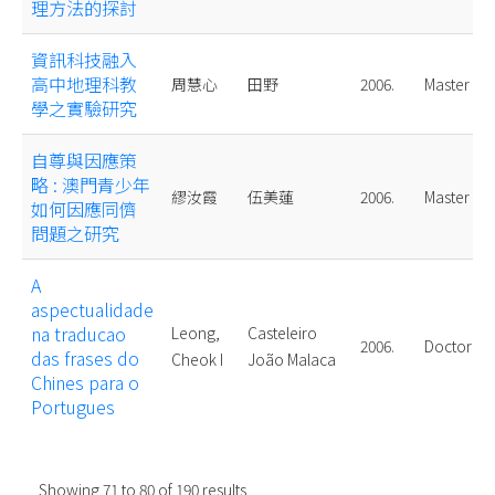
理方法的探討
資訊科技融入
高中地理科教
周慧心
田野
2006.
Master
學之實驗研究
自尊與因應策
略 : 澳門青少年
繆汝霞
伍美蓮
2006.
Master
如何因應同儕
問題之研究
A
aspectualidade
na traducao
Leong,
Casteleiro
2006.
Doctoral
das frases do
Cheok I
João Malaca
Chines para o
Portugues
Showing
71
to
80
of
190
results