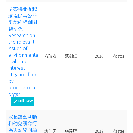
檢察機關提起
環境民事公益
訴訟的相關問
題研究 =
Research on
the relevant
issues of
environmental
方瑞安
范劍虹
2018.
Master
civil public
interest
litigation filed
by
procuratorial
organ
Full Text
check
家長讀寫活動
和幼兒讀寫行
為與幼兒閱讀
趙浩男
施達明
2018.
Master