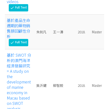
videos
Full Text
check
基於產品生命
週期的藥物銷
售額回顧性分
朱劍凡
王一濤
2018.
Master
析
Full Text
check
基於 SWOT 分
析的澳門海洋
經濟發展研究
= A study on
the
development
吳沂鍵
柳智毅
2018.
Master
of marine
economy in
Macau based
on SWOT
analysis