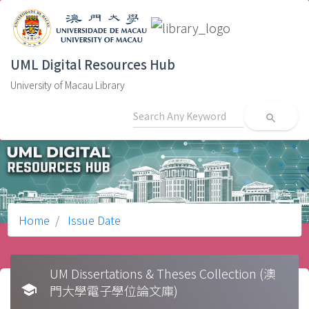
UML Digital Resources Hub
University of Macau Library
search
Home
Issue Date
UM Dissertations & Theses Collection (澳
school
門大學電子學位論文庫)