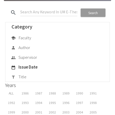
search
Search
Category
Faculty
school
Author
person
Supervisor
group
Issue Date
date_range
Title
title
Years
ALL
1986
1987
1988
1989
1990
1991
1992
1993
1994
1995
1996
1997
1998
1999
2000
2001
2002
2003
2004
2005