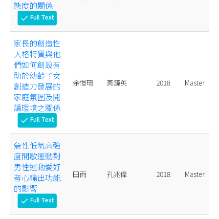
態度的關係
Full Text
check
家長的創造性
人格特質與他
們如何創設有
助於幼齡子女
余愷珊
黃鏡英
2018.
Master
創造力發展的
家庭氛圍及閱
讀環境之關係
Full Text
check
急性低氧高強
度間歇運動對
男性運動愛好
田雨
孔兆偉
2018.
Master
者心輸出功能
的影響
Full Text
check