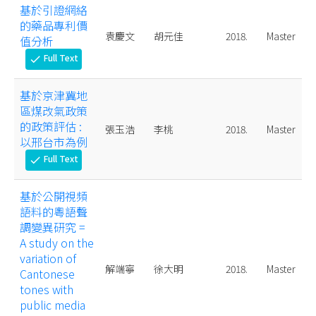
基於引證網絡
的藥品專利價
袁慶文
胡元佳
2018.
Master
值分析
Full Text
check
基於京津冀地
區煤改氣政策
的政策評估 :
張玉浩
李桃
2018.
Master
以邢台市為例
Full Text
check
基於公開視頻
語料的粵語聲
調變異研究 =
A study on the
variation of
解端寧
徐大明
2018.
Master
Cantonese
tones with
public media