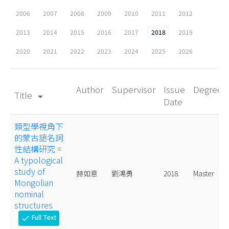
2006
2007
2008
2009
2010
2011
2012
2013
2014
2015
2016
2017
2018
2019
2020
2021
2022
2023
2024
2025
2026
Author
Supervisor
Issue
Degree
Title
arrow_drop_down
Date
類型學視角下
的蒙古語名詞
性結構研究 =
A typological
study of
赫如意
劉鴻勇
2018.
Master
Mongolian
nominal
structures
Full Text
check