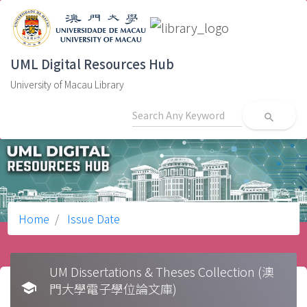
UML Digital Resources Hub
University of Macau Library
search
Home
Issue Date
UM Dissertations & Theses Collection (澳
school
門大學電子學位論文庫)