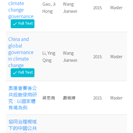
climate
Gao, Ji
Wang
2015.
Master
change
Hong
Jianwei
governance
Full Text
check
China and
global
governance
Li, Ying
Wang
2015.
Master
in climate
Qing
Jianwei
change
Full Text
check
奧運會賽後公
共設施使用研
蔣思南
蕭楊輝
2015.
Master
究 : 以國家體
育場為例
協同治理視域
下的中國公共