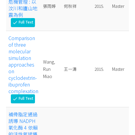
危機管理 : 以
張雨婷
何秋祥
2015.
Master
汶川和廬山地
震為例
Full Text
check
Comparison
of three
molecular
simulation
Wang,
approaches
Run
王一濤
2015.
Master
on
Miao
cyclodextrin-
ibuprofen
complexation
Full Text
check
補骨脂定通過
誘導 NADPH
氧化酶 4 依賴
的活性氧誘導