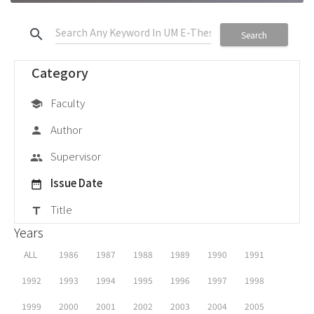
search
Search
Category
Faculty
school
Author
person
Supervisor
group
Issue Date
date_range
Title
title
Years
ALL
1986
1987
1988
1989
1990
1991
1992
1993
1994
1995
1996
1997
1998
1999
2000
2001
2002
2003
2004
2005