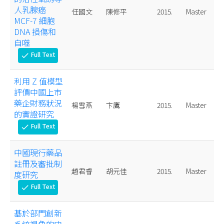
人乳腺癌
任國文
陳修平
2015.
Master
MCF-7 細胞
DNA 損傷和
自噬
Full Text
check
利用 Z 值模型
評價中國上市
藥企財務狀況
楊雪燕
卞鷹
2015.
Master
的實證研究
Full Text
check
中國現行藥品
註冊及審批制
趙君睿
胡元佳
2015.
Master
度研究
Full Text
check
基於部門創新