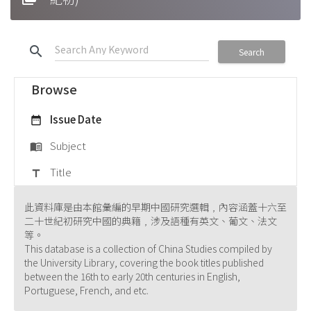
search
Search
Browse
Issue Date
date_range
Subject
menu_book
Title
title
此資料庫是由本館彙編的早期中國研究選輯﹐內容涵蓋十六至
二十世紀初研究中國的典籍﹐涉及語種有英文、葡文、法文
等。
This database is a collection of China Studies compiled by
the University Library, covering the book titles published
between the 16th to early 20th centuries in English,
Portuguese, French, and etc.