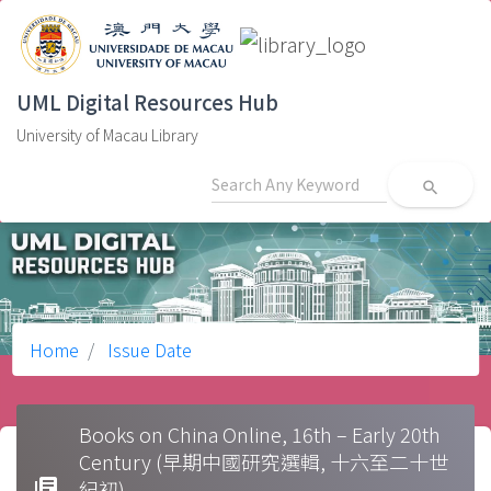
UML Digital Resources Hub
University of Macau Library
search
Home
Issue Date
Books on China Online, 16th – Early 20th
Century (早期中國研究選輯, 十六至二十世
library_books
紀初)