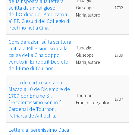
della risposta alla lettera
Tabaglio,
scritta da un religioso
Giuseppe
1702
dell'Ordine de' Predicatori
Maria,autore
a' PP. Giesuiti del Collegio di
Pechino nella Cina.
Considerazioni sú la scrittura
intitilata Riflessioni sopra la
Tabaglio,
causa della Cina doppo
Giuseppe
1709
venuto in Europa il Decreto
Maria,autore
dell'Emo di Tournon.
Copia de carta escrita en
Macao a 10 de Diciembre de
1707 por Em.mo Sr.
Tournon,
1707
[Excelentissimo Senhor]
François de,autor
Cardenal de Tournon,
Patriarca de Antiochia.
Lettera al serenissimo Duca