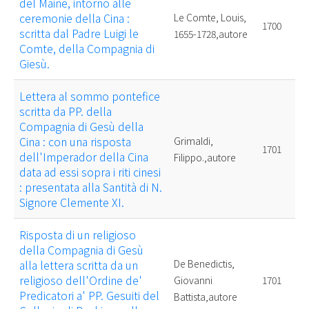
del Maine, intorno alle
ceremonie della Cina :
Le Comte, Louis,
1700
scritta dal Padre Luigi le
1655-1728,autore
Comte, della Compagnia di
Giesù.
Lettera al sommo pontefice
scritta da PP. della
Compagnia di Gesù della
Cina : con una risposta
Grimaldi,
1701
dell'Imperador della Cina
Filippo.,autore
data ad essi sopra i riti cinesi
: presentata alla Santità di N.
Signore Clemente XI.
Risposta di un religioso
della Compagnia di Gesù
alla lettera scritta da un
De Benedictis,
religioso dell'Ordine de'
Giovanni
1701
Predicatori a' PP. Gesuiti del
Battista,autore