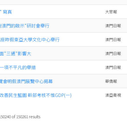
" 寫真
大眾報
對澳門的啟示"研討會舉行
澳門日報
 講座昨假東亞大學文化中心舉行
澳門日報
面"三通"影響大
澳門日報
是一項不平凡的舉措
澳門日報
華展覽會明假澳門展覽中心揭幕
華僑報
改善民生藍圖 幹部考核不惟GDP(一)
澳亞衛視
150240
of
150261
results