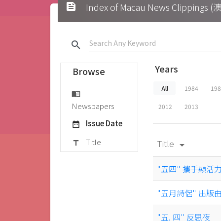
feed
Index of Macau News Clipp
search
Years
Browse
All
1984
19
menu_book
Newspapers
2012
2013
Issue Date
date_range
Title
Title
title
arrow_drop_down
"五四" 攜手顯活
"五月詩侶" 出版
"五. 四" 反思夜