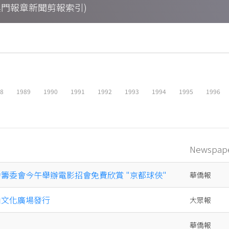
ings (澳門報章新聞剪報索引)
88
1989
1990
1991
1992
1993
1994
1995
1996
Newspap
力籌委會今午舉辦電影招會免費欣賞 "京都球俠"
華僑報
由文化廣場發行
大眾報
華僑報