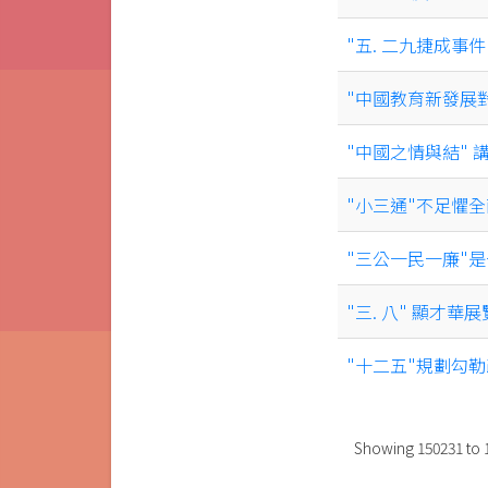
"五. 二九捷成事件
"中國教育新發展
"中國之情與結"
"小三通"不足懼全
"三公一民一廉"
"三. 八" 顯才
"十二五"規劃勾勒
Showing
150231
to