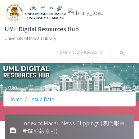
UML Digital Resources Hub
University of Macau Library
search
Home
Issue Date
Index of Macau News Clippings (澳門報章
feed
新聞剪報索引)