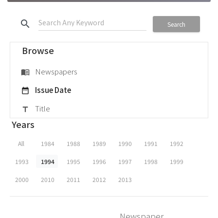
search
Search
Browse
Newspapers
menu_book
Issue Date
date_range
Title
title
Years
All
1984
1988
1989
1990
1991
1992
1993
1994
1995
1996
1997
1998
1999
2000
2010
2011
2012
2013
Newspaper