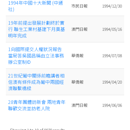
1994年中國十大新聞 (中通
市民日報
1994/12/30
社)
19年前提出發展計劃終於實
行 聯生工業村基建下月奠基
澳門日報
1994/05/16
明年完成
1向國際提交人權狀況報告
當局答吳國昌稱由立法事務
華僑報
1994/07/08
辦公室制©
21世紀葡中關係前瞻講者相
信澳有條件成為葡中兩國經
華僑報
1994/04/20
濟聯繫橋樑
28青年團體訪新會 兩地青年
澳門日報
1994/06/06
聯歡交流並訪老人院