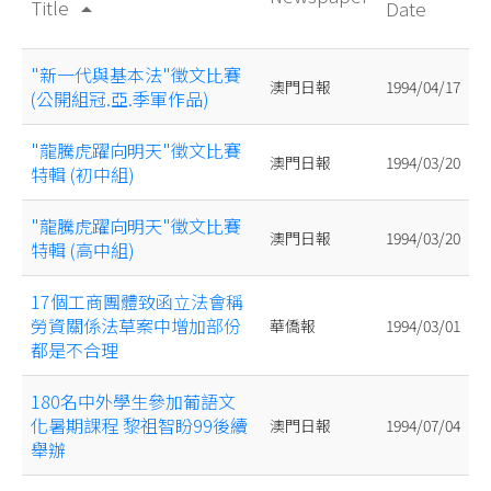
Title
Date
arrow_drop_up
"新一代與基本法"徵文比賽
澳門日報
1994/04/17
(公開組冠.亞.季軍作品)
"龍騰虎躍向明天"徵文比賽
澳門日報
1994/03/20
特輯 (初中組)
"龍騰虎躍向明天"徵文比賽
澳門日報
1994/03/20
特輯 (高中組)
17個工商團體致函立法會稱
勞資關係法草案中增加部份
華僑報
1994/03/01
都是不合理
180名中外學生參加葡語文
化暑期課程 黎祖智盼99後續
澳門日報
1994/07/04
舉辦