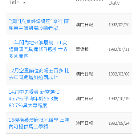
Title
Date
arrow_drop_up
"澳門八景評議講座"舉行 陳
澳門日報
1992/02/20
樹榮主講到場聆聽者眾
11年間內地來澳展銷111次
證實澳門具備條件吸引世界
華僑報
1992/07/11
多國商客
12月空置舖位商場五百多 比
澳門日報
1992/03/06
去年同期增加逾兩成七
14屆中央委員 新當選佔
46.7% 平均年齡56.3歲
澳門日報
1992/10/19
83.7%具大專程度
16機構獲澳府批地辦學 三年
澳門日報
1992/09/24
內可提供萬二學額