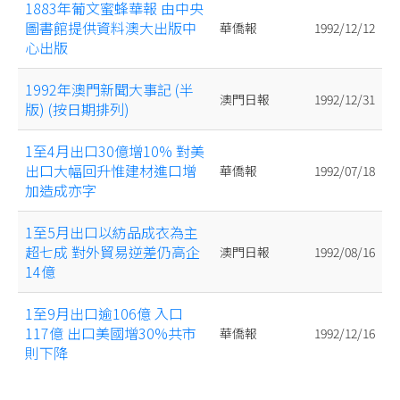
1883年葡文蜜蜂華報 由中央
圖書館提供資料澳大出版中
華僑報
1992/12/12
心出版
1992年澳門新聞大事記 (半
澳門日報
1992/12/31
版) (按日期排列)
1至4月出口30億增10% 對美
出口大幅回升惟建材進口增
華僑報
1992/07/18
加造成亦字
1至5月出口以紡品成衣為主
超七成 對外貿易逆差仍高企
澳門日報
1992/08/16
14億
1至9月出口逾106億 入口
117億 出口美國增30%共市
華僑報
1992/12/16
則下降