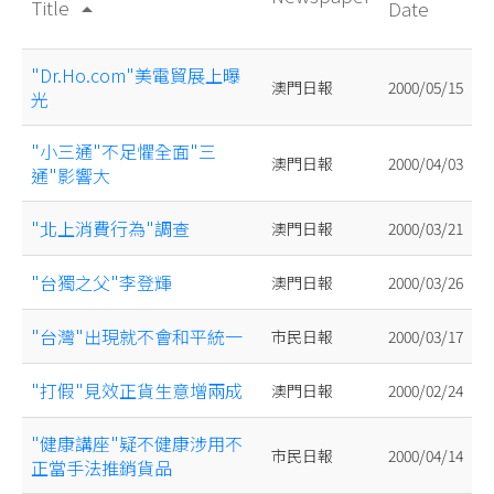
Title
Date
arrow_drop_up
"Dr.Ho.com"美電貿展上曝
澳門日報
2000/05/15
光
"小三通"不足懼全面"三
澳門日報
2000/04/03
通"影響大
"北上消費行為"調查
澳門日報
2000/03/21
"台獨之父"李登輝
澳門日報
2000/03/26
"台灣"出現就不會和平統一
市民日報
2000/03/17
"打假"見效正貨生意增兩成
澳門日報
2000/02/24
"健康講座"疑不健康涉用不
市民日報
2000/04/14
正當手法推銷貨品