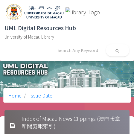
UML Digital Resources Hub
University of Macau Library
search
Home
Issue Date
Index of Macau News Clippings (澳門報章
feed
新聞剪報索引)