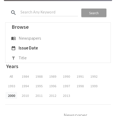
search
Search
Browse
Newspapers
menu_book
Issue Date
date_range
Title
title
Years
All
1984
1988
1989
1990
1991
1992
1993
1994
1995
1996
1997
1998
1999
2000
2010
2011
2012
2013
Newspaper