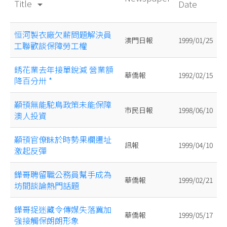
Title
Date
arrow_drop_down
恒河製衣廠欠薪問題解決員
澳門日報
1999/01/25
工聯歡談保障勞工權
銹花業去年接單銳減 營業額
華僑報
1992/02/15
降百分卅 *
顢頇無能駝鳥政策未能保障
市民日報
1998/06/10
澳人投資
顢頇官僚眛於時勢果欄遷址
訊報
1999/04/10
激起反彈
鏵哥聘留職公務員幫手成為
華僑報
1999/02/21
坊間談論熱門話題
鏵哥捉迷藏令傳媒失落冀加
華僑報
1999/05/17
強接觸保朗朗形象