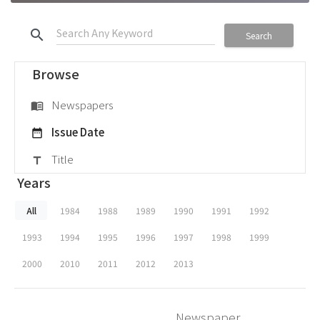
search
Search
Browse
Newspapers
menu_book
Issue Date
date_range
Title
title
Years
All
1984
1988
1989
1990
1991
1992
1993
1994
1995
1996
1997
1998
1999
2000
2010
2011
2012
2013
Newspaper