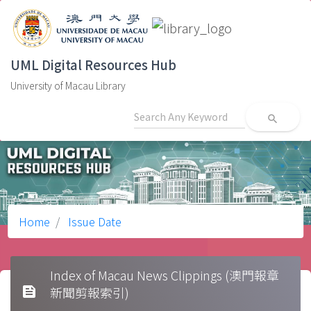
UML Digital Resources Hub
University of Macau Library
search
Home
Issue Date
Index of Macau News Clippings (澳門報章
feed
新聞剪報索引)