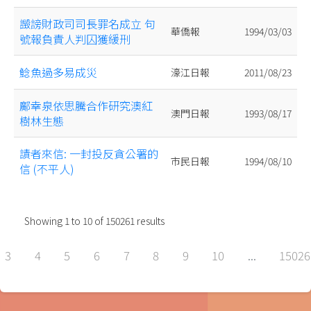
譭謗財政司司長罪名成立 句
華僑報
1994/03/03
號報負責人判囚獲緩刑
鯰魚過多易成災
濠江日報
2011/08/23
鄺幸泉依思騰合作研究澳紅
澳門日報
1993/08/17
樹林生態
謮者來信: 一封投反貪公署的
市民日報
1994/08/10
信 (不平人)
Showing
1
to
10
of
150261
results
3
4
5
6
7
8
9
10
...
15026