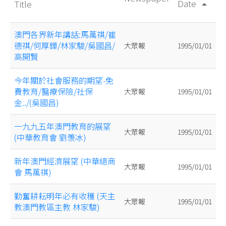
Date
Title
arrow_drop_up
澳門各界新年講話:馬萬祺/崔
德祺/何厚鏵/林家駿/吳國昌/
大眾報
1995/01/01
高開賢
今年關於社會服務的期望-免
費教育/醫療保險/社保
大眾報
1995/01/01
金../(吳國昌)
一九九五年澳門教育的展望
大眾報
1995/01/01
(中華教育會 劉羡冰)
新年澳門經濟展望 (中華總商
大眾報
1995/01/01
會 馬萬祺)
勤奮耕耘明年必有收穫 (天主
大眾報
1995/01/01
教澳門教區主教 林家駿)