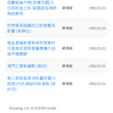
梁慶庭稱不明[多寶花園]入
伙四年始立契 吳國昌指律師
華僑報
1995/01/01
角色衝突
世界貿易組織成立的意義及
華僑報
1995/01/01
影響 (新華社)
張金善稱新建築條例草案料
可提高本建築質量應擴大諮
華僑報
1995/01/01
詢予適應期
澳門工業新趨勢 (南村)
華僑報
1995/01/01
第三季度能源消耗量除電力
微減1%外其餘均有增長 (統
華僑報
1995/01/01
計司)
Showing
1
to
10
of
8789
results