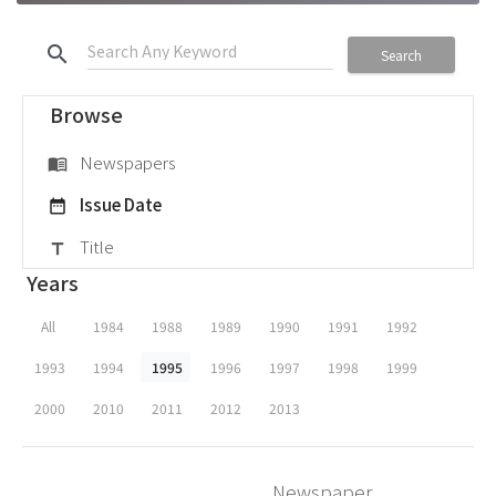
search
Search
Browse
Newspapers
menu_book
Issue Date
date_range
Title
title
Years
All
1984
1988
1989
1990
1991
1992
1993
1994
1995
1996
1997
1998
1999
2000
2010
2011
2012
2013
Newspaper