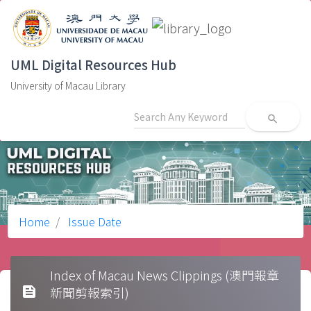
UML Digital Resources Hub
University of Macau Library
search
Home
Issue Date
Index of Macau News Clippings (澳門報章
feed
新聞剪報索引)