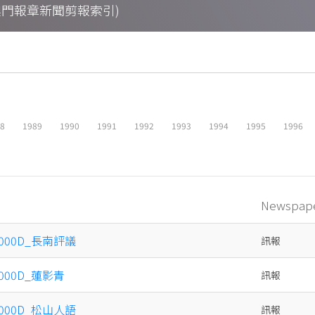
ings (澳門報章新聞剪報索引)
88
1989
1990
1991
1992
1993
1994
1995
1996
Newspap
x000D_長南評議
訊報
x000D_蓮影青
訊報
x000D_松山人語
訊報