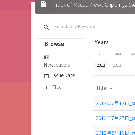
feed
Index of Macau News Clipp
search
Years
Browse
All
1984
19
menu_book
Newspapers
2012
2013
Issue Date
date_range
Title
Title
title
arrow_drop_up
2012年7月13日_
2012年7月27日_
2012年8月10日_