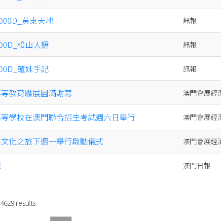
x000D_黃東天地
訊報
000D_松山人語
訊報
000D_蓮妹手記
訊報
地高等教育聯展圓滿謝幕
澳門會展經
通高等學校在澳門聯合招生考試週六日舉行
澳門會展經
青年文化之旅下週一舉行啟動儀式
澳門會展經
記
澳門日報
f
4629
results