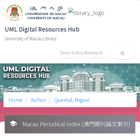
UML Digital Resources Hub
University of Macau Library
search
Home
Author
Quental, Miguel
school
Macau Periodical Index (澳門期刊論文索引)