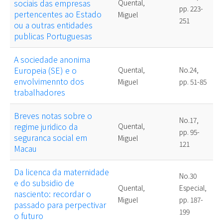
sociais das empresas
Quental,
pp. 223-
pertencentes ao Estado
Miguel
251
ou a outras entidades
publicas Portuguesas
A sociedade anonima
Europeia (SE) e o
Quental,
No.24,
envolvimennto dos
Miguel
pp. 51-85
trabalhadores
Breves notas sobre o
No.17,
regime juridico da
Quental,
pp. 95-
seguranca social em
Miguel
121
Macau
Da licenca da maternidade
No.30
e do subsidio de
Quental,
Especial,
nasciento: recordar o
Miguel
pp. 187-
passado para perpectivar
199
o futuro