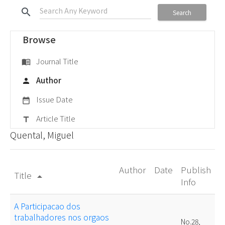
search
Search
Browse
Journal Title
menu_book
Author
person
Issue Date
date_range
Article Title
title
Quental, Miguel
Author
Date
Publish
Title
arrow_drop_up
Info
A Participacao dos
trabalhadores nos orgaos
No.28,