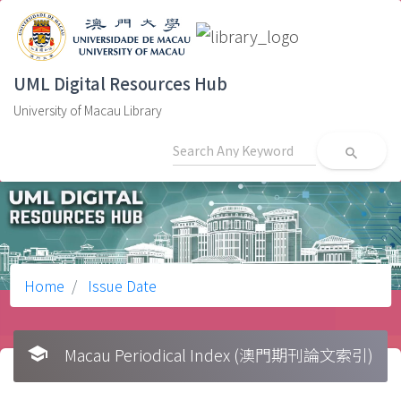
UML Digital Resources Hub
University of Macau Library
search
Home
Issue Date
school
Macau Periodical Index (澳門期刊論文索引)