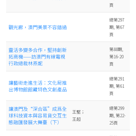
頁
總第297
觀光廊，澳門美景不容錯過
期, 第67
頁
靈活多變多合作，堅持創新
第88期,
拓商機——訪澳門有線電視
第16-20
行政總裁林燕妮
頁
總第291
讓藝術走進生活：文化局推
期, 第61
出博物館館藏特色文創產品
頁
讓澳門及“深合區”成爲全
總第299
王堅；
球科技資本與容易貨交互生
期, 第22-
王超
態融匯發展大舞臺（下）
25頁