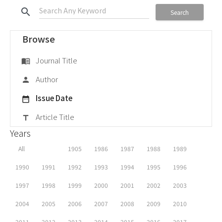
search
Search
Browse
Journal Title
menu_book
Author
person
Issue Date
date_range
Article Title
title
Years
All
1905
1986
1987
1988
1989
1990
1991
1992
1993
1994
1995
1996
1997
1998
1999
2000
2001
2002
2003
2004
2005
2006
2007
2008
2009
2010
2011
2012
2013
2014
2015
2016
2017