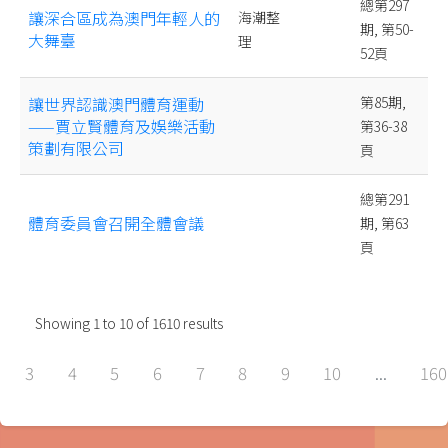
總第297
讓深合區成為澳門年輕人的
海潮整
期, 第50-
大舞臺
理
52頁
讓世界認識澳門體育運動
第85期,
——賈立賢體育及娛樂活動
第36-38
策劃有限公司
頁
總第291
體育委員會召開全體會議
期, 第63
頁
Showing
1
to
10
of
1610
results
3
4
5
6
7
8
9
10
...
160