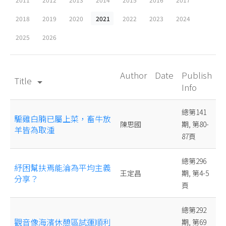
2018
2019
2020
2021
2022
2023
2024
2025
2026
Author
Date
Publish
Title
arrow_drop_down
Info
總第141
騸雞白腩已屬上菜，畜牛放
陳思國
期, 第80-
羊皆為取湩
87頁
總第296
紓困幫扶焉能淪為平均主義
王定昌
期, 第4-5
分享？
頁
總第292
觀音像海濱休憩區試運順利
期, 第69