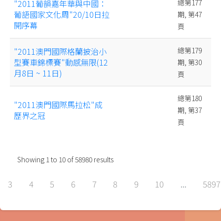
"2011葡韻嘉年華與中國：
總第177
葡語國家文化周"20/10日拉
期, 第47
開序幕
頁
"2011澳門國際格蘭披治小
總第179
型賽車錦標賽"動感無限(12
期, 第30
月8日 ~ 11日)
頁
總第180
"2011澳門國際馬拉松"成
期, 第37
歷界之冠
頁
Showing
1
to
10
of
58980
results
3
4
5
6
7
8
9
10
...
5897