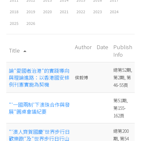
2018
2019
2020
2021
2022
2023
2024
2025
2026
Author
Date
Publish
Title
arrow_drop_up
Info
論"愛國者治港"的實踐導向
總第52期,
與理論進路：以香港國安條
侯毅博
第2期, 第
例刊憲實施為契機
46-55頁
第51期,
"'一國兩制'下澳珠合作與發
第155-
展"圓桌會議紀要
162頁
"'澳人齊賀國慶'世界步行日
總第200
歡樂跑"及"世界步行日行山
期, 第54