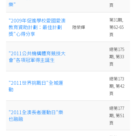
樂"
頁
"2009年促進學校愛國愛澳
第31期,
教育資助計劃：最佳計劃
陸榮輝
第62-65
獎"心得分享
頁
總第175
"2011公共機構體育競技大
期, 第33
會"各項冠軍得主誕生
頁
總第173
"2011世界挑戰日"全城運
期, 第42
動
頁
總第177
"2011全澳長者運動日"樂
期, 第51
也融融
頁