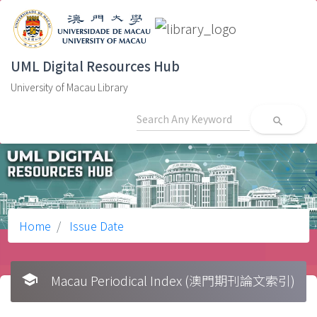
UML Digital Resources Hub
University of Macau Library
search
Home
Issue Date
school
Macau Periodical Index (澳門期刊論文索引)