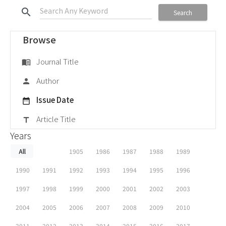
search
Search
Browse
Journal Title
menu_book
Author
person
Issue Date
date_range
Article Title
title
Years
All
1905
1986
1987
1988
1989
1990
1991
1992
1993
1994
1995
1996
1997
1998
1999
2000
2001
2002
2003
2004
2005
2006
2007
2008
2009
2010
2011
2012
2013
2014
2015
2016
2017