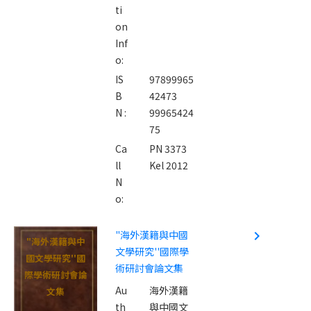
ti
on
Inf
o:
IS
97899965
B
42473
N :
99965424
75
Ca
PN 3373
ll
Kel 2012
N
o:
"海外漢籍與中國
navigate_next
"海外漢籍與中
文學研究''國際學
國文學研究''國
術研討會論文集
際學術研討會論
Au
海外漢籍
文集
th
與中國文