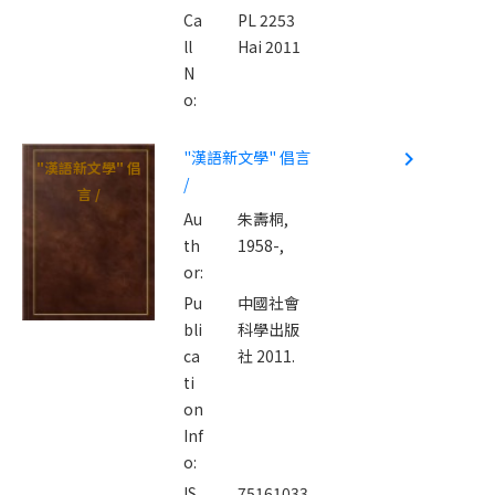
Ca
PL 2253
ll
Hai 2011
N
o:
"漢語新文學" 倡言
navigate_next
"漢語新文學" 倡
/
言 /
Au
朱壽桐,
th
1958-,
or:
Pu
中國社會
bli
科學出版
ca
社 2011.
ti
on
Inf
o:
IS
75161033