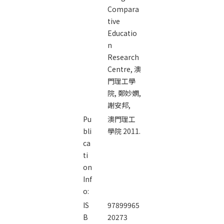
Compara
tive
Educatio
n
Research
Centre,
澳
門理工學
院,
鄭妙嫻,
謝安邦,
Pu
澳門理工
bli
學院 2011.
ca
ti
on
Inf
o:
IS
97899965
B
20273