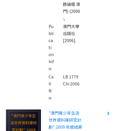
題論壇 澳
門) (2006
:,
Pu
澳門大學
bli
出版社
ca
[2006].
ti
on
Inf
o:
Ca
LB 1779
ll
Chi 2006
N
o:
"澳門青少年生活
navigate_next
"澳門青少年生
世界資料庫研究計
活世界資料庫研
劃" 2009 年度成果
究計劃" 2009