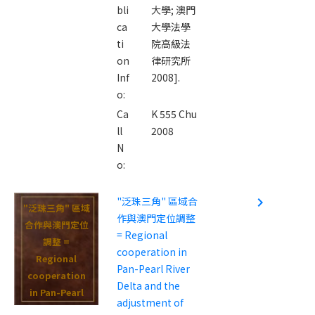
bli
大學; 澳門
ca
大學法學
ti
院高級法
on
律研究所
Inf
2008].
o:
Ca
K 555 Chu
ll
2008
N
o:
"泛珠三角" 區域合
navigate_next
"泛珠三角" 區域
作與澳門定位調整
合作與澳門定位
= Regional
調整 =
cooperation in
Regional
Pan-Pearl River
cooperation
Delta and the
in Pan-Pearl
adjustment of
River Delta