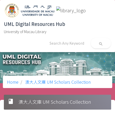
UML Digital Resources Hub
University of Macau Library
search
Home
澳大人文庫 UM Scholars Collection
book
澳大人文庫 UM Scholars Collection