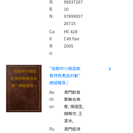
IS
99937267
B
10
N :
97899937
26715
Ca
HC 428
ll
C49 Fan
N
2005
o:
"扶助中小微型飲
navigate_next
"扶助中小微型
食特色老店計劃"
飲食特色老店計
總結報告 /
劃" 總結報告 /
Au
澳門飲食
th
業聯合商
or:
會,
楊道匡,
楊鳴宇,
王
凌冰,
Pu
澳門經濟