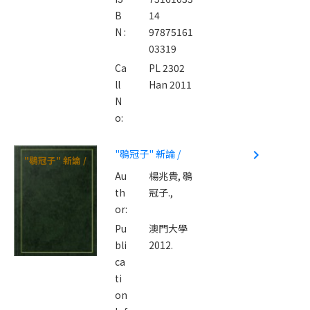
B
14
N :
97875161
03319
Ca
PL 2302
ll
Han 2011
N
o:
"鶡冠子" 新論 /
navigate_next
"鶡冠子" 新論 /
Au
楊兆貴,
鶡
th
冠子.,
or:
Pu
澳門大學
bli
2012.
ca
ti
on