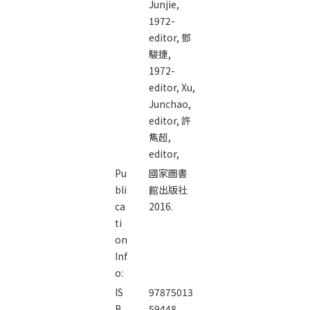
Junjie,
1972-
editor,
鄧
駿捷,
1972-
editor,
Xu,
Junchao,
editor,
許
雋超,
editor,
Pu
國家圖書
bli
館出版社
ca
2016.
ti
on
Inf
o:
IS
97875013
B
59448