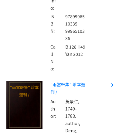
Inf
o:
IS
97899965
B
10335
N :
99965103
36
Ca
B 128 H49
ll
Yan 2012
N
o:
"兩當軒集" 珍本選
navigate_next
"兩當軒集" 珍本
刊 /
選刊 /
Au
黃景仁,
th
1749-
or:
1783.
author,
Deng,