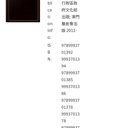
bli
行政區政
ca
府文化局
ti
出版; 澳門
on
基金會出
Inf
版 2011-
o:
IS
97899937
B
01392
N :
99937013
94
97899937
01385
99937013
86
97899937
01378
99937013
78
97899937