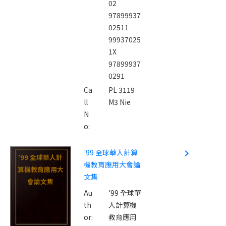
02
97899937
02511
99937025
1X
97899937
0291
Ca
PL 3119
ll
M3 Nie
N
o:
'99 全球華人計算
navigate_next
'99 全球華人計
機教育應用大會論
算機教育應用大
文集
會論文集
Au
'99 全球華
th
人計算機
or:
教育應用