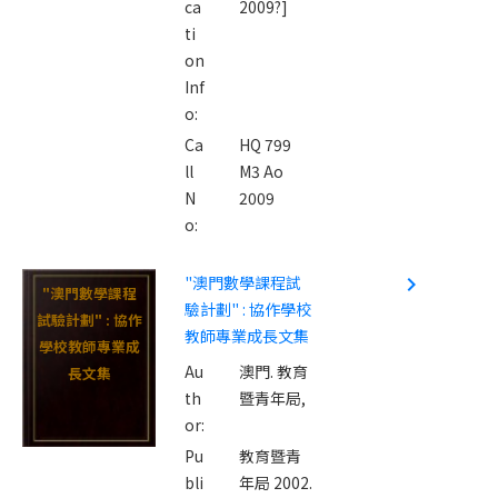
ca
2009?]
ti
on
Inf
o:
Ca
HQ 799
ll
M3 Ao
N
2009
o:
"澳門數學課程試
navigate_next
"澳門數學課程
驗計劃" : 協作學校
試驗計劃" : 協作
教師專業成長文集
學校教師專業成
Au
澳門. 教育
長文集
th
暨青年局,
or:
Pu
教育暨青
bli
年局 2002.