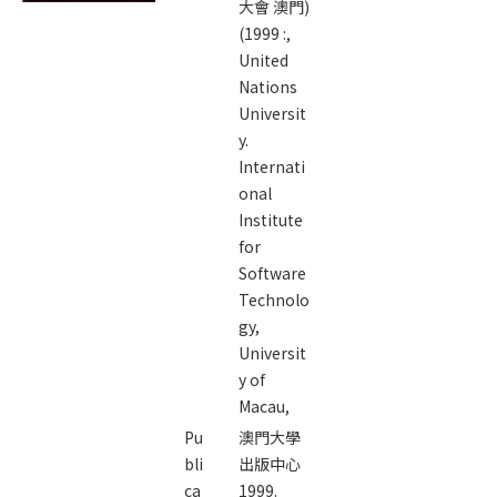
大會 澳門)
(1999 :,
United
Nations
Universit
y.
Internati
onal
Institute
for
Software
Technolo
gy,
Universit
y of
Macau,
Pu
澳門大學
bli
出版中心
ca
1999.