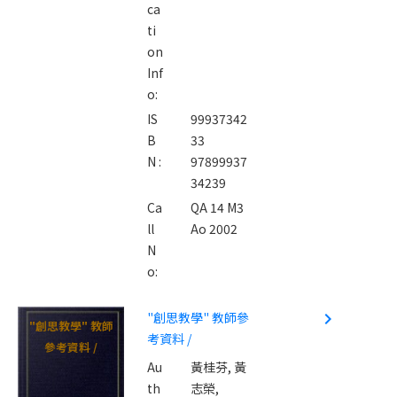
ca
ti
on
Inf
o:
IS
99937342
B
33
N :
97899937
34239
Ca
QA 14 M3
ll
Ao 2002
N
o:
"創思教學" 教師參
navigate_next
"創思教學" 教師
考資料 /
參考資料 /
Au
黃桂芬,
黃
th
志榮,