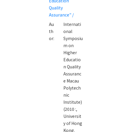
Education
Education
Quality
Quality
Assurance" /
Assurance" /
Au
Internati
th
onal
or:
Symposiu
m on
Higher
Educatio
n Quality
Assuranc
e Macau
Polytech
nic
Institute)
(2010 :,
Universit
y of Hong
Kong.