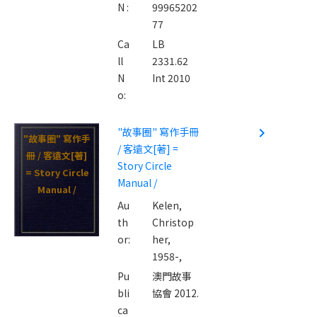
N :
99965202
77
Ca
LB
ll
2331.62
N
Int 2010
o:
"故事圈" 寫作手冊
navigate_next
"故事圈" 寫作手
/ 客遠文[著] =
冊 / 客遠文[著]
Story Circle
= Story Circle
Manual /
Manual /
Au
Kelen,
th
Christop
or:
her,
1958-,
Pu
澳門故事
bli
協會 2012.
ca