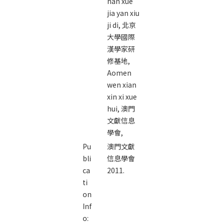
han xue
jia yan xiu
ji di,
北京
大學國際
漢學家研
修基地,
Aomen
wen xian
xin xi xue
hui,
澳門
文獻信息
學會,
Pu
澳門文獻
bli
信息學會
ca
2011.
ti
on
Inf
o: