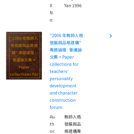
ll
Yan 1996
N
o:
"2006 年教師人格
navigate_next
"2006 年教師人
發展與品格建構"
格發展與品格建
專題論壇 : 會議論
構" 專題論壇 :
文集 = Paper
會議論文集 =
collections for
Paper
teachers'
collections for
personality
teachers'
development
personality
and character
development
construction
and character
forum
construction
Au
教師人格
forum
th
發展與品
or:
格建構專