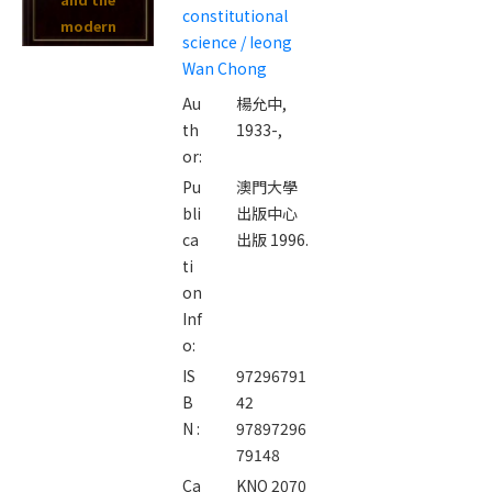
constitutional
modern
science / Ieong
constitutiona
Wan Chong
l science /
Au
楊允中,
Ieong Wan
th
1933-,
Chong
or:
Pu
澳門大學
bli
出版中心
ca
出版 1996.
ti
on
Inf
o:
IS
97296791
B
42
N :
97897296
79148
Ca
KNQ 2070