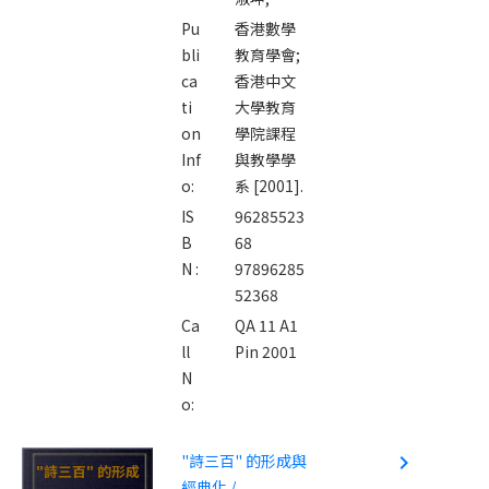
Pu
香港數學
bli
教育學會;
ca
香港中文
ti
大學教育
on
學院課程
Inf
與教學學
o:
系 [2001].
IS
96285523
B
68
N :
97896285
52368
Ca
QA 11 A1
ll
Pin 2001
N
o:
"詩三百" 的形成與
navigate_next
"詩三百" 的形成
經典化 /