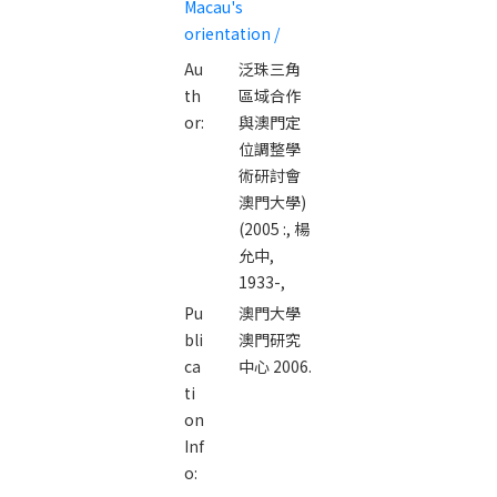
Macau's
and the
orientation /
adjustment of
Au
泛珠三角
Macau's
th
區域合作
orientation /
or:
與澳門定
位調整學
術研討會
澳門大學)
(2005 :,
楊
允中,
1933-,
Pu
澳門大學
bli
澳門研究
ca
中心 2006.
ti
on
Inf
o: