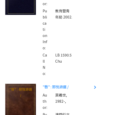
or:
Pu
教育曁靑
bli
年局 2002.
ca
ti
on
Inf
o:
Ca
LB 1590.5
ll
Chu
N
o:
"唇" : 邢悅詩選 /
navigate_next
"唇" : 邢悅詩選
Au
莫羲世,
/
th
1982-,
or:
Pu
澳門引文