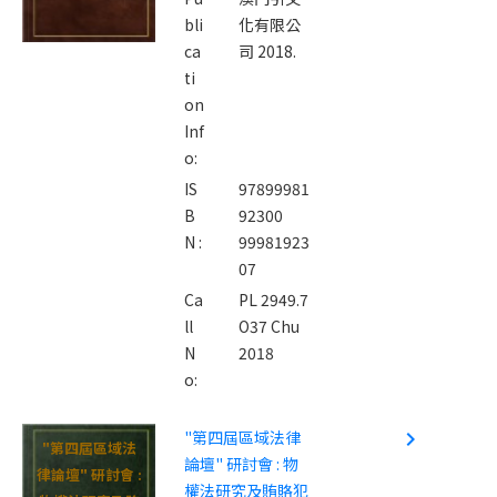
bli
化有限公
ca
司 2018.
ti
on
Inf
o:
IS
97899981
B
92300
N :
99981923
07
Ca
PL 2949.7
ll
O37 Chu
N
2018
o:
"第四屆區域法律
navigate_next
"第四屆區域法
論壇" 研討會 : 物
律論壇" 研討會 :
權法研究及賄賂犯