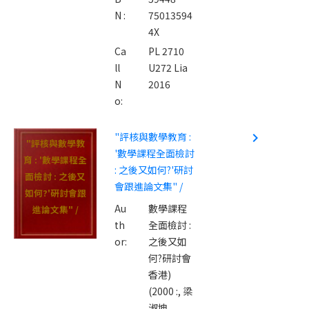
N :
75013594
4X
Ca
PL 2710
ll
U272 Lia
N
2016
o:
"評核與數學教育 :
navigate_next
"評核與數學教
'數學課程全面檢討
育 : '數學課程全
: 之後又如何?'硏討
面檢討 : 之後又
會跟進論文集" /
如何?'硏討會跟
Au
數學課程
進論文集" /
th
全面檢討 :
or:
之後又如
何?研討會
香港)
(2000 :,
梁
淑坤,