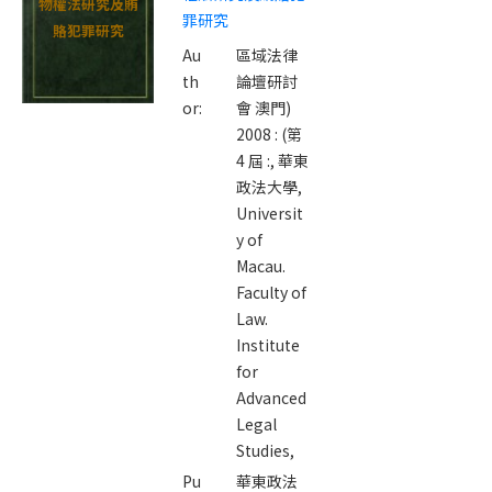
物權法研究及賄
罪研究
賂犯罪研究
Au
區域法律
th
論壇研討
or:
會 澳門)
2008 : (第
4 屆 :,
華東
政法大學,
Universit
y of
Macau.
Faculty of
Law.
Institute
for
Advanced
Legal
Studies,
Pu
華東政法