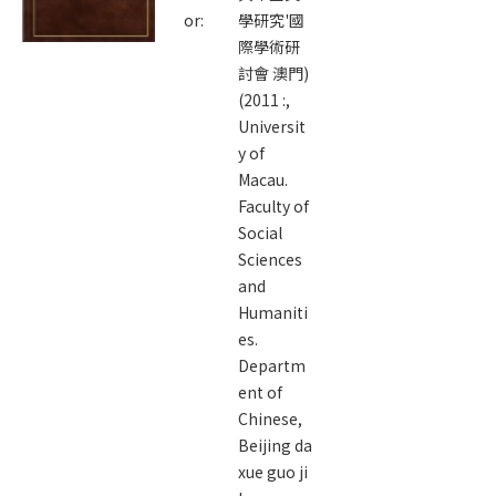
or:
學研究'國
際學術研
討會 澳門)
(2011 :,
Universit
y of
Macau.
Faculty of
Social
Sciences
and
Humaniti
es.
Departm
ent of
Chinese,
Beijing da
xue guo ji