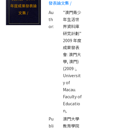
發表論文集 /
年度成果發表論
Au
"澳門青少
文集 /
th
年生活世
or:
界資料庫
研究計劃"
2009 年度
成果發表
會: 澳門大
學, 澳門)
(2009 :,
Universit
y of
Macau.
Faculty of
Educatio
n,
Pu
澳門大學
bli
教育學院