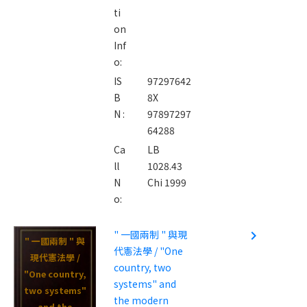
ti
on
Inf
o:
IS
97297642
B
8X
N :
97897297
64288
Ca
LB
ll
1028.43
N
Chi 1999
o:
" 一國兩制 " 與現
navigate_next
" 一國兩制 " 與
代憲法學 / "One
現代憲法學 /
country, two
"One country,
systems" and
two systems"
the modern
and the