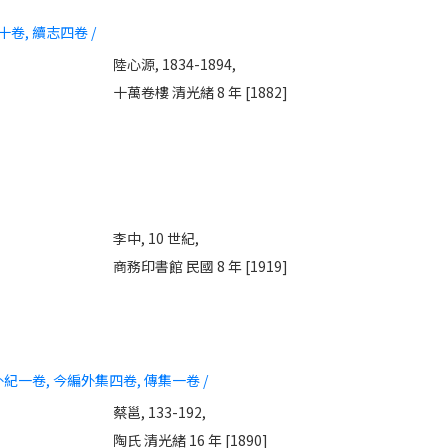
十卷, 續志四卷 /
陸心源, 1834-1894,
十萬卷樓 清光緒 8 年 [1882]
李中, 10 世紀,
商務印書館 民國 8 年 [1919]
外紀一卷, 今編外集四卷, 傳集一卷 /
蔡邕, 133-192,
陶氏 清光緒 16 年 [1890]