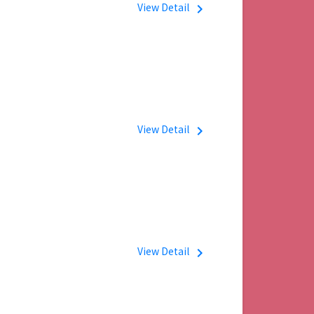
View Detail
navigate_next
View Detail
navigate_next
View Detail
navigate_next