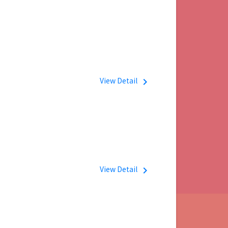
View Detail
navigate_next
View Detail
navigate_next