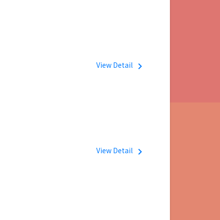
View Detail
navigate_next
View Detail
navigate_next