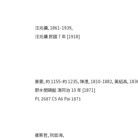
汪兆鏞, 1861-1939,
汪兆鏞 民國 7 年 [1918]
姜夔, 約 1155-約 1235,
陳澧, 1810-1882,
黃紹昌, 1836
野水閒鷗館 清同治 10 年 [1871]
PL 2687 C5 A6 Pai 1871
崔斯哲,
阮如海,