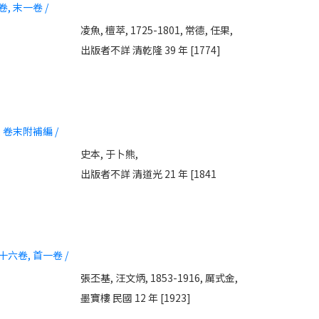
卷, 末一卷 /
凌魚,
檀萃, 1725-1801,
常德,
任果,
出版者不詳 清乾隆 39 年 [1774]
, 卷末附補編 /
史本,
于卜熊,
出版者不詳 清道光 21 年 [1841
十六卷, 首一卷 /
張丕基,
汪文炳, 1853-1916,
厲式金,
墨寶樓 民國 12 年 [1923]