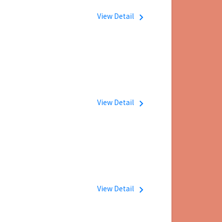
View Detail
navigate_next
View Detail
navigate_next
View Detail
navigate_next