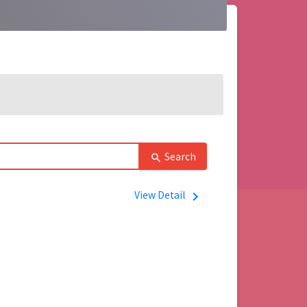
Search
search
View Detail
navigate_next