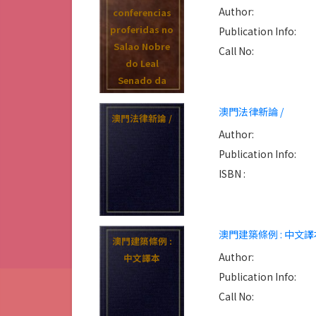
Author:
conferencias
proferidas no
Publication Info:
Salao Nobre
Call No:
do Leal
Senado da
Camara no
澳門法律新論 /
ano de 1954
澳門法律新論 /
Author:
Publication Info:
ISBN :
澳門建築條例 : 中文譯
澳門建築條例 :
Author:
中文譯本
Publication Info:
Call No: