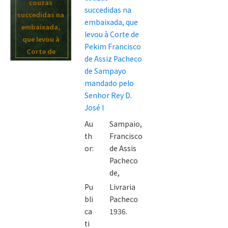
couzas
succedidas na
succedidas na
embaixada, que
embaixada,
levou à Corte de
que levou à
Pekim Francisco
Corte de
de Assiz Pacheco
Pekim
de Sampayo
Francisco de
mandado pelo
Assiz Pacheco
Senhor Rey D.
de Sampayo
José I
mandado pelo
Au
Sampaio,
Senhor Rey D.
th
Francisco
José I
or:
de Assis
Pacheco
de,
Pu
Livraria
bli
Pacheco
ca
1936.
ti