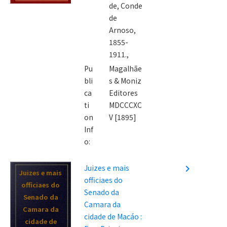
de, Conde
de
Arnoso,
1855-
1911.,
Pu
Magalhãe
bli
s & Moniz
ca
Editores
ti
MDCCCXC
on
V [1895]
Inf
o:
Juizes e mais
navigate_next
Juizes e mais
officiaes do
officiaes do
Senado da
Senado da
Camara da
Camara da
cidade de Macáo :
cidade de