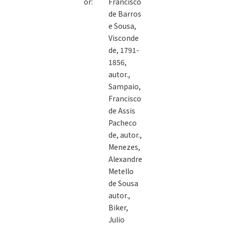
or:
Francisco
Pekim no anno
de Barros
de 1752 /
e Sousa,
Visconde
de, 1791-
1856,
autor.,
Sampaio,
Francisco
de Assis
Pacheco
de, autor.,
Menezes,
Alexandre
Metello
de Sousa
autor.,
Biker,
Julio