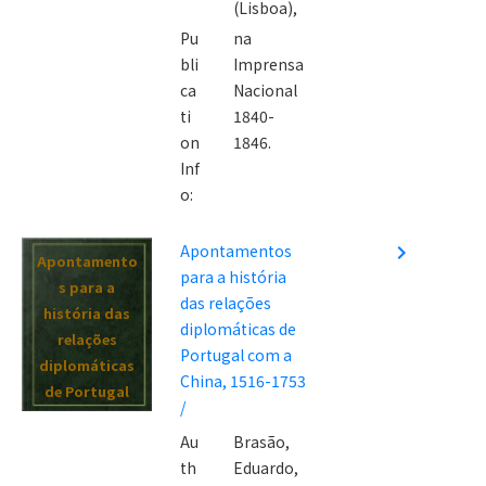
(Lisboa),
Pu
na
bli
Imprensa
ca
Nacional
ti
1840-
on
1846.
Inf
o:
Apontamentos
navigate_next
Apontamento
para a história
s para a
das relações
história das
diplomáticas de
relações
Portugal com a
diplomáticas
China, 1516-1753
de Portugal
/
com a China,
Au
Brasão,
1516-1753 /
th
Eduardo,