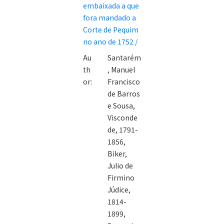
embaixada a que
Assis Pacheco
fora mandado a
de Sampaio a
Corte de Pequim
El-Rei D. Jose I
no ano de 1752 /
dando conta
Au
Santarém
dos sucessos
th
, Manuel
da embaixada
or:
Francisco
a que fora
de Barros
mandado a
e Sousa,
Corte de
Visconde
Pequim no ano
de, 1791-
de 1752 /
1856,
Biker,
Julio de
Firmino
Júdice,
1814-
1899,