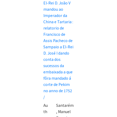
El-Rei D. João V
embaixada
mandou ao
que El-Rei D.
Imperador da
João V
China e Tartaria :
mandou ao
relatorio de
Imperador da
Francisco de
China e
Assis Pacheco de
Tartaria :
Sampaio a El-Rei
relatorio de
D. José I dando
Francisco de
conta dos
Assis Pacheco
sucessos da
de Sampaio a
embaixada a que
El-Rei D. José I
fôra mandado á
dando conta
corte de Pekim
dos sucessos
no anno de 1752
da embaixada
/
a que fôra
Au
Santarém
mandado á
th
, Manuel
corte de