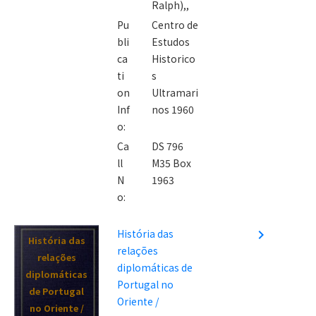
Ralph),,
Pu
Centro de
bli
Estudos
ca
Historico
ti
s
on
Ultramari
Inf
nos 1960
o:
Ca
DS 796
ll
M35 Box
N
1963
o:
História das
navigate_next
História das
relações
relações
diplomáticas de
diplomáticas
Portugal no
de Portugal
Oriente /
no Oriente /