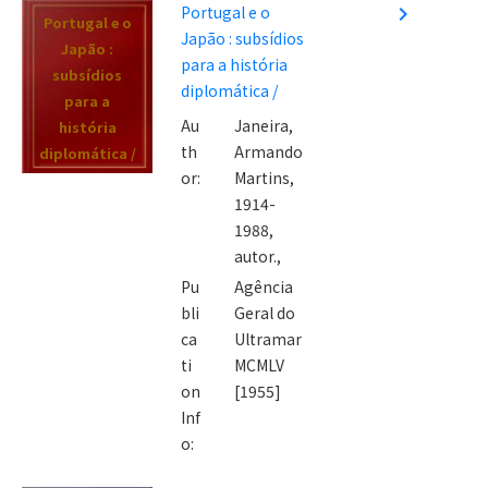
Portugal e o
navigate_next
Portugal e o
Japão : subsídios
Japão :
para a história
subsídios
diplomática /
para a
Au
Janeira,
história
th
Armando
diplomática /
or:
Martins,
1914-
1988,
autor.,
Pu
Agência
bli
Geral do
ca
Ultramar
ti
MCMLV
on
[1955]
Inf
o: