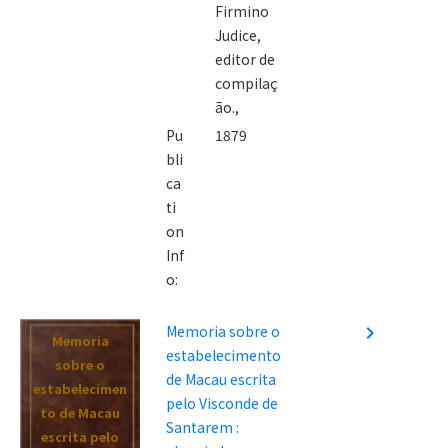
Firmino
Judice,
editor de
compilaç
ão.,
Pu
1879
bli
ca
ti
on
Inf
o:
Memoria sobre o
navigate_next
Memoria
estabelecimento
sobre o
de Macau escrita
estabelecimen
pelo Visconde de
to de Macau
Santarem :
escrita pelo