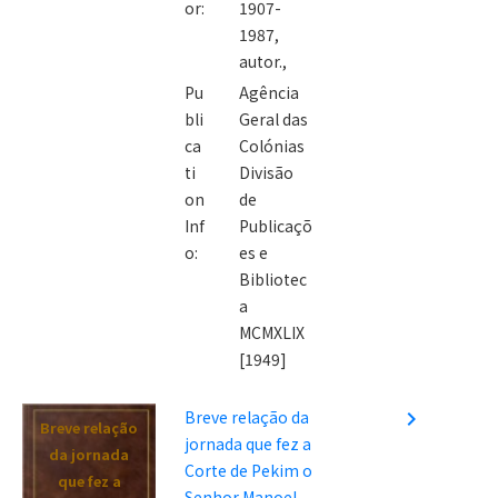
or:
1907-
1987,
autor.,
Pu
Agência
bli
Geral das
ca
Colónias
ti
Divisão
on
de
Inf
Publicaçõ
o:
es e
Bibliotec
a
MCMXLIX
[1949]
Breve relação da
navigate_next
Breve relação
jornada que fez a
da jornada
Corte de Pekim o
que fez a
Senhor Manoel