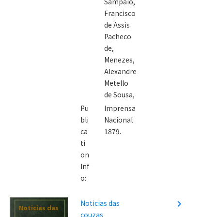
Sampaio,
Francisco
de Assis
Pacheco
de,
Menezes,
Alexandre
Metello
de Sousa,
Pu
Imprensa
bli
Nacional
ca
1879.
ti
on
Inf
o:
Noticias das
navigate_next
Noticias das
couzas