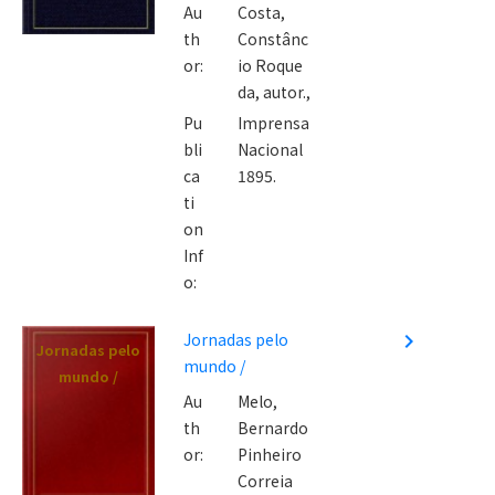
Au
Costa,
th
Constânc
or:
io Roque
da, autor.,
Pu
Imprensa
bli
Nacional
ca
1895.
ti
on
Inf
o:
Jornadas pelo
navigate_next
Jornadas pelo
mundo /
mundo /
Au
Melo,
th
Bernardo
or:
Pinheiro
Correia