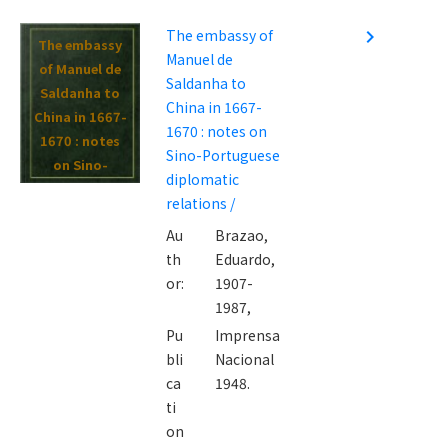
The embassy of
navigate_next
The embassy
Manuel de
of Manuel de
Saldanha to
Saldanha to
China in 1667-
China in 1667-
1670 : notes on
1670 : notes
Sino-Portuguese
on Sino-
diplomatic
Portuguese
relations /
diplomatic
Au
Brazao,
relations /
th
Eduardo,
or:
1907-
1987,
Pu
Imprensa
bli
Nacional
ca
1948.
ti
on