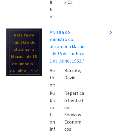
ll
8 C5
N
o:
A visita do
navigate_next
A visita do
ministro do
ministro do
ultramar a Macau
ultramar a
: de 18 de Junho a
Macau : de 18
1 de Julho, 1952 /
de Junho a 1
Au
Barrote,
de Julho, 1952
th
David,
/
or:
Pu
Repartica
bli
o Central
ca
dos
ti
Servicos
on
Economi
Inf
cos