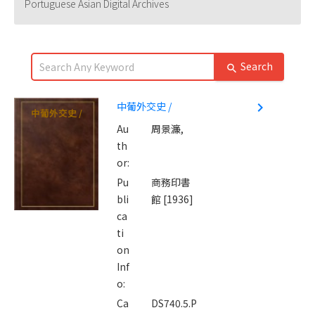
Portuguese Asian Digital Archives
Search
search
中葡外交史 /
navigate_next
中葡外交史 /
Au
周景濂,
th
or:
Pu
商務印書
bli
館 [1936]
ca
ti
on
Inf
o:
Ca
DS740.5.P