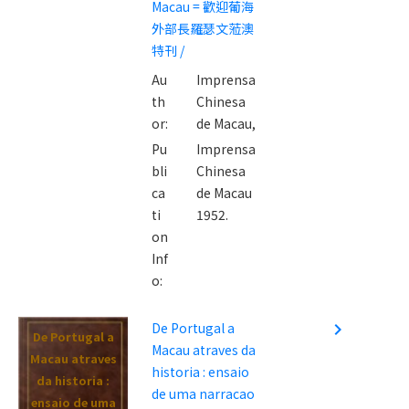
Macau = 歡迎葡海
comemorando
外部長羅瑟文蒞澳
a sua visita
特刊 /
oficial a
Au
Imprensa
Macau = 歡迎葡
th
Chinesa
海外部長羅瑟文
or:
de Macau,
蒞澳特刊 /
Pu
Imprensa
bli
Chinesa
ca
de Macau
ti
1952.
on
Inf
o:
De Portugal a
navigate_next
De Portugal a
Macau atraves da
Macau atraves
historia : ensaio
da historia :
de uma narracao
ensaio de uma