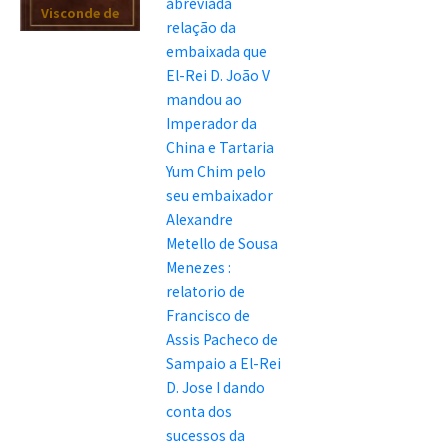
abreviada
Visconde de
relação da
Santarem :
embaixada que
abreviada
El-Rei D. João V
relação da
mandou ao
embaixada
Imperador da
que El-Rei D.
China e Tartaria
João V
Yum Chim pelo
mandou ao
seu embaixador
Imperador da
Alexandre
China e
Metello de Sousa
Tartaria Yum
Menezes :
Chim pelo seu
relatorio de
embaixador
Francisco de
Alexandre
Assis Pacheco de
Metello de
Sampaio a El-Rei
Sousa
D. Jose I dando
Menezes :
conta dos
relatorio de
sucessos da
Francisco de