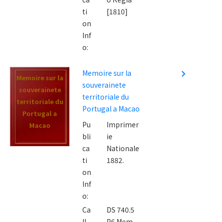
ti
[1810]
on
Inf
o:
Memoire sur la
navigate_next
Memoire sur la
souverainete
souverainete
territoriale du
territoriale du
Portugal a Macao
Portugal a
Pu
Imprimer
Macao
bli
ie
ca
Nationale
ti
1882.
on
Inf
o:
Ca
DS 740.5
ll
P6 Mem