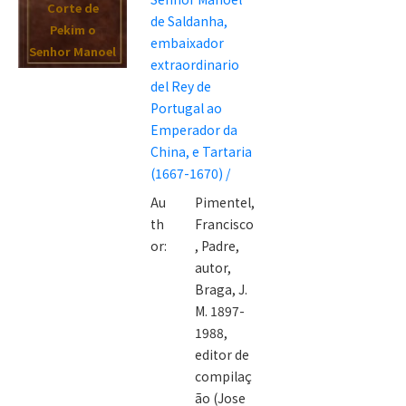
Corte de
de Saldanha,
Pekim o
embaixador
Senhor Manoel
extraordinario
de Saldanha,
del Rey de
embaixador
Portugal ao
extraordinari
Emperador da
o del Rey de
China, e Tartaria
Portugal ao
(1667-1670) /
Emperador da
Au
Pimentel,
China, e
th
Francisco
Tartaria
or:
, Padre,
(1667-1670) /
autor,
Braga, J.
M. 1897-
1988,
editor de
compilaç
ão (Jose