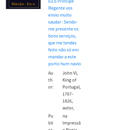
Eu o Principe
Macáo : Eu o
Regente vos
Principe
envio muito
Regente vos
saudar : Sendo-
envio muito
me presente os
saudar :
bons serviços,
Sendo-me
que me tendes
presente os
feito não só em
bons serviços,
mandar a este
que me tendes
porto hum navio
feito não só
Au
John VI,
em mandar a
th
King of
este porto
or:
Portugal,
hum navio
1767-
1826,
autor,
Pu
na
bli
Impressã
ca
o Regia