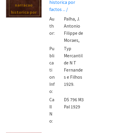
historica por
narracao
factos ... /
historica por
Au
Palha, J.
factos ... /
th
Antonio
or:
Filippe de
Moraes,
Pu
Typ
bli
Mercantil
ca
de N T
ti
Fernande
on
s e Filhos
Inf
1929.
o:
Ca
DS 796 M3
ll
Pal 1929
N
o: