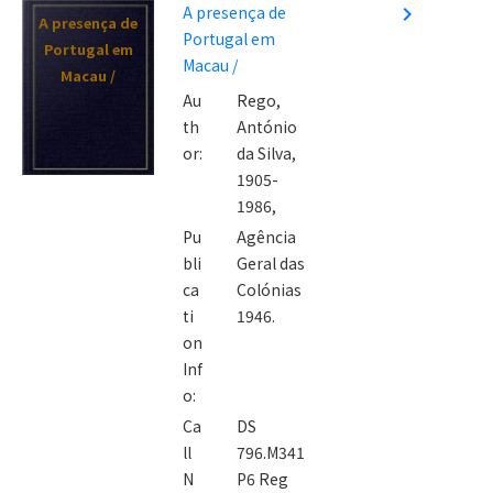
A presença de
navigate_next
A presença de
Portugal em
Portugal em
Macau /
Macau /
Au
Rego,
th
António
or:
da Silva,
1905-
1986,
Pu
Agência
bli
Geral das
ca
Colónias
ti
1946.
on
Inf
o:
Ca
DS
ll
796.M341
N
P6 Reg