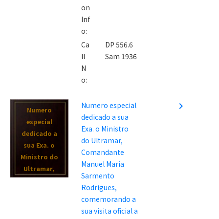
on
Inf
o:
Ca
DP 556.6
ll
Sam 1936
N
o:
Numero especial
navigate_next
Numero
dedicado a sua
especial
Exa. o Ministro
dedicado a
do Ultramar,
sua Exa. o
Comandante
Ministro do
Manuel Maria
Ultramar,
Sarmento
Comandante
Rodrigues,
Manuel Maria
comemorando a
Sarmento
sua visita oficial a
Rodrigues,