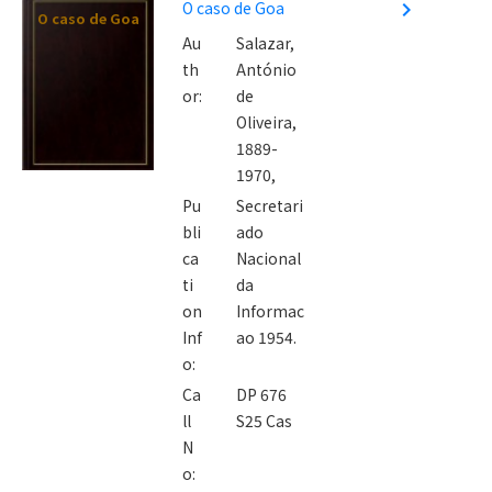
O caso de Goa
navigate_next
O caso de Goa
Au
Salazar,
th
António
or:
de
Oliveira,
1889-
1970,
Pu
Secretari
bli
ado
ca
Nacional
ti
da
on
Informac
Inf
ao 1954.
o:
Ca
DP 676
ll
S25 Cas
N
o: