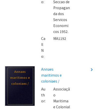
o:
Seccao de
Propagan
da dos
Servicos
Economi
cos 1952.
Ca
MA1192
ll
N
o:
Annaes
navigate_next
Annaes
maritimos e
maritimos e
coloniaes /
coloniaes /
Au
Associaçã
th
o
or:
Maritima
e Colonial