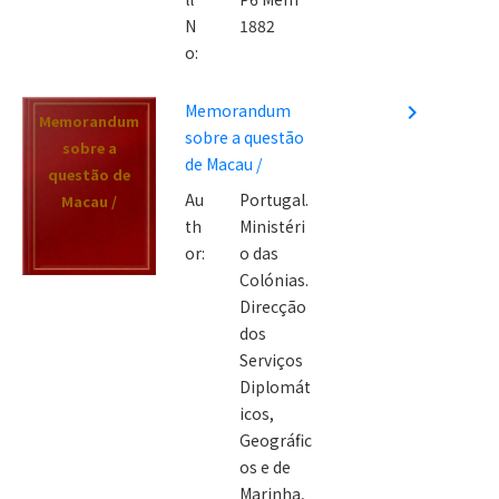
N
1882
o:
Memorandum
navigate_next
Memorandum
sobre a questão
sobre a
de Macau /
questão de
Au
Portugal.
Macau /
th
Ministéri
or:
o das
Colónias.
Direcção
dos
Serviços
Diplomát
icos,
Geográfic
os e de
Marinha,