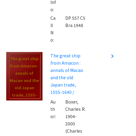
Inf
o:
Ca
DP 557 C5
ll
Bra 1948
N
o:
The great ship
navigate_next
The great ship
from Amacon :
from Amacon :
annals of Macao
annals of
and the old
Macao and the
Japan trade,
old Japan
1555-1640 /
trade, 1555-
Au
Boxer,
1640 /
th
Charles R.
or:
1904-
2000
(Charles