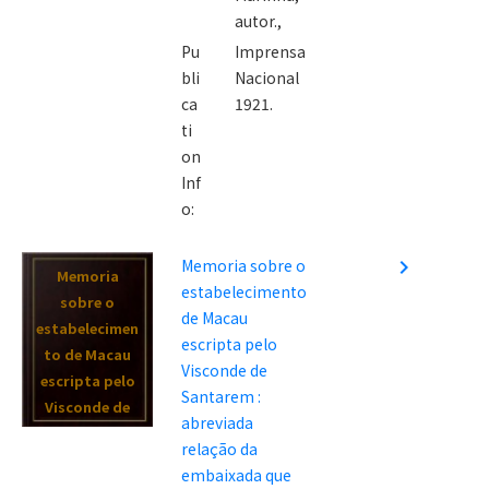
autor.,
Pu
Imprensa
bli
Nacional
ca
1921.
ti
on
Inf
o:
Memoria sobre o
navigate_next
Memoria
estabelecimento
sobre o
de Macau
estabelecimen
escripta pelo
to de Macau
Visconde de
escripta pelo
Santarem :
Visconde de
abreviada
Santarem :
relação da
abreviada
embaixada que
relação da