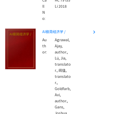
ll
Li 2018
N
o:
AI极简经济学 /
navigate_next
AI极简经济学 /
Au
Agrawal,
th
Ajay,
or:
author.,
Lü, Jia,
translato
r.,
闾佳,
translato
r.,
Goldfarb,
Avi,
author.,
Gans,
Joshua,