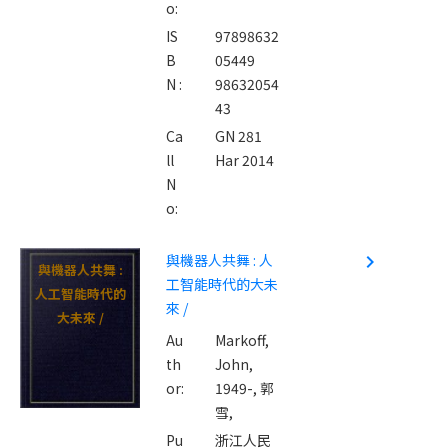
o:
IS
97898632
B
05449
N :
98632054
43
Ca
GN 281
ll
Har 2014
N
o:
與機器人共舞 : 人
navigate_next
與機器人共舞 :
工智能時代的大未
人工智能時代的
來 /
大未來 /
Au
Markoff,
th
John,
or:
1949-,
郭
雪,
Pu
浙江人民