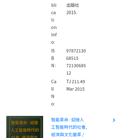
bli
出版社
ca
2015.
ti
on
Inf
o:
IS
97872130
B
68515
N :
72130685
12
Ca
TJ 211.49
ll
Mar 2015
N
o:
智能革命 : 迎接人
navigate_next
智能革命 : 迎接
工智能時代的社會,
人工智能時代的
經濟與文化變革 /
社會, 經濟與文