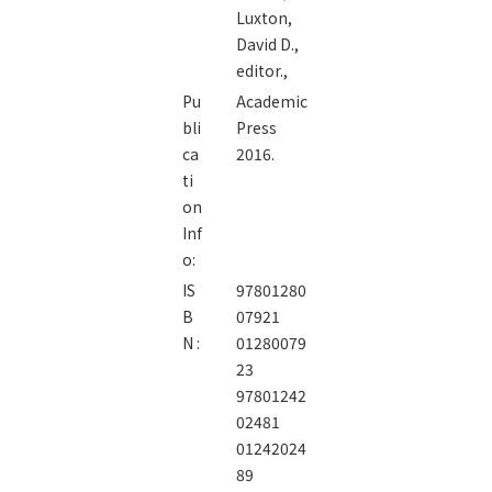
Luxton,
David D.,
editor.,
Pu
Academic
bli
Press
ca
2016.
ti
on
Inf
o:
IS
97801280
B
07921
N :
01280079
23
97801242
02481
01242024
89