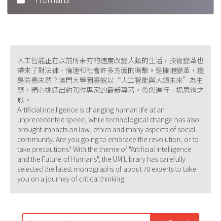
人工智能正在以前所未有的速度改變人類的生活，技術變革也
帶來了對法律、倫理和社會許多方面的衝擊。是擁抱變革，還
是防患未然？澳門大學圖書館以“人工智能與人類未來”為主
題，精心挑選出約70位專家的最新專著，帶您進行一場思辨之
旅。
Artificial intelligence is changing human life at an
unprecedented speed, while technological change has also
brought impacts on law, ethics and many aspects of social
community. Are you going to embrace the revolution, or to
take precautions? With the theme of "Artificial Intelligence
and the Future of Humans", the UM Library has carefully
selected the latest monographs of about 70 experts to take
you on a journey of critical thinking.