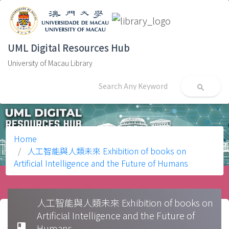
UML Digital Resources Hub
University of Macau Library
search
Home
人工智能與人類未來 Exhibition of books on
Artificial Intelligence and the Future of Humans
人工智能與人類未來 Exhibition of books on
Artificial Intelligence and the Future of
book
Humans