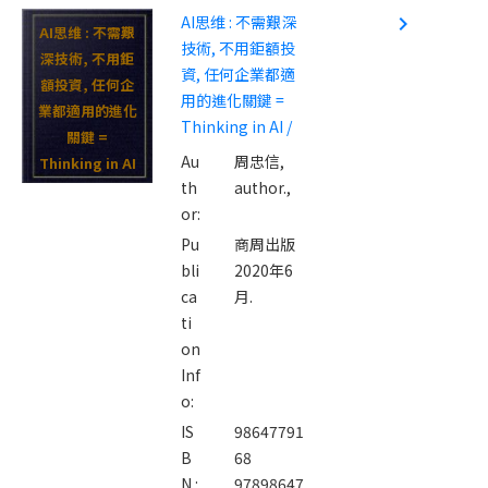
AI思维 : 不需艱深
navigate_next
AI思维 : 不需艱
技術, 不用鉅額投
深技術, 不用鉅
資, 任何企業都適
額投資, 任何企
用的進化關鍵 =
業都適用的進化
Thinking in AI /
關鍵 =
Au
周忠信,
Thinking in AI
th
author.,
/
or:
Pu
商周出版
bli
2020年6
ca
月.
ti
on
Inf
o:
IS
98647791
B
68
N :
97898647