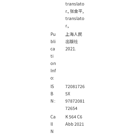
translato
r.,
张金平,
translato
r.,
Pu
上海人民
bli
出版社
ca
2021.
ti
on
Inf
o:
IS
72081726
B
5X
N :
97872081
72654
Ca
K 564 C6
ll
Abb 2021
N