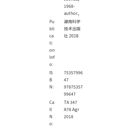
1968-
author.,
Pu
湖南科学
bli
技术出版
ca
社 2018.
ti
on
Inf
o:
IS
75357996
B
47
N :
97875357
99647
Ca
TA 347
ll
A78 Agr
N
2018
o: