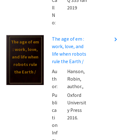
ll
2019
N
o:
The age of em :
navigate_next
The age of em
work, love, and
: work, love,
life when robots
and life when
rule the Earth /
robots rule
Au
Hanson,
the Earth /
th
Robin,
or:
author.,
Pu
Oxford
bli
Universit
ca
y Press
ti
2016.
on
Inf
o: