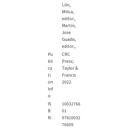
Lilic,
Milica,
editor.,
Martin,
Jose
Guadix,
editor.,
Pu
CRC
bli
Press;
ca
Taylor &
ti
Francis
on
2022.
Inf
o:
IS
10032766
B
01
N :
97810032
76609