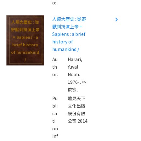
o:
人類大歷史 : 從野
navigate_next
人類大歷史 : 從
獸到扮演上帝 =
野獸到扮演上帝
Sapiens : a brief
= Sapiens : a
history of
brief history
humankind /
of humankind
Au
Harari,
/
th
Yuval
or:
Noah.
1976-,
林
俊宏,
Pu
遠見天下
bli
文化出版
ca
股份有限
ti
公司 2014.
on
Inf