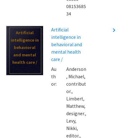
08153685
34
Artificial
navigate_next
Artificial
intelligence in
intelligence in
behavioral and
behavioral
mental health
and mental
care /
health care /
Au
Anderson
th
, Michael,
or:
contribut
or.,
Limbert,
Matthew,
designer.,
Levy,
Nikki,
editor.,