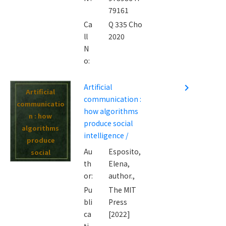
79161
Ca
Q 335 Cho
ll
2020
N
o:
Artificial
navigate_next
Artificial
communication :
communicatio
how algorithms
n : how
produce social
algorithms
intelligence /
produce
Au
Esposito,
social
th
Elena,
intelligence /
or:
author.,
Pu
The MIT
bli
Press
ca
[2022]
ti