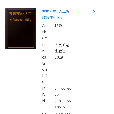
智周万物 : 人工智
navigate_next
智周万物 : 人工
能改变中国 /
智能改变中国 /
Au
杨静.,
th
or:
Pu
人民邮电
bli
出版社
ca
2019.
ti
on
Inf
o:
IS
71155185
B
72
N :
97871155
18576
Ca
Q 335 Yan