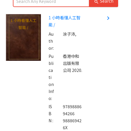
Search
search
1 小時看懂人工智
navigate_next
1 小時看懂人工
能 /
智能 /
Au
涂子沛,
th
or:
Pu
香港中和
bli
出版有限
ca
公司 2020.
ti
on
Inf
o:
IS
97898886
B
94266
N :
98886942
6X