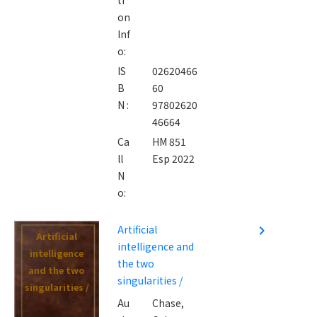
on
Inf
o:
IS
02620466
B
60
N :
97802620
46664
Ca
HM 851
ll
Esp 2022
N
o:
Artificial
navigate_next
Artificial
intelligence and
intelligence
the two
and the two
singularities /
singularities /
Au
Chase,