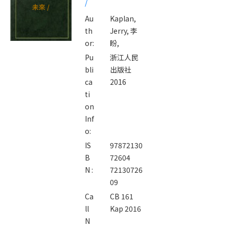
/
未來 /
Au
Kaplan,
th
Jerry,
李
or:
盼,
Pu
浙江人民
bli
出版社
ca
2016
ti
on
Inf
o:
IS
97872130
B
72604
N :
72130726
09
Ca
CB 161
ll
Kap 2016
N