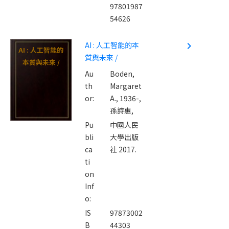
97801987
54626
AI : 人工智能的本
navigate_next
AI : 人工智能的
質與未來 /
本質與未來 /
Au
Boden,
th
Margaret
or:
A., 1936-,
孫詩惠,
Pu
中國人民
bli
大學出版
ca
社 2017.
ti
on
Inf
o:
IS
97873002
B
44303