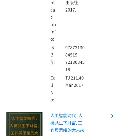
bli
出版社
ca
2017.
ti
on
Inf
o:
IS
97872130
B
84515
N :
72130845
18
Ca
TJ 211.49
ll
Mar 2017
N
o:
人工智能時代 : 人
navigate_next
人工智能時代 :
機共生下財富, 工
人機共生下財富,
作與思維的大未來
工作與思維的大