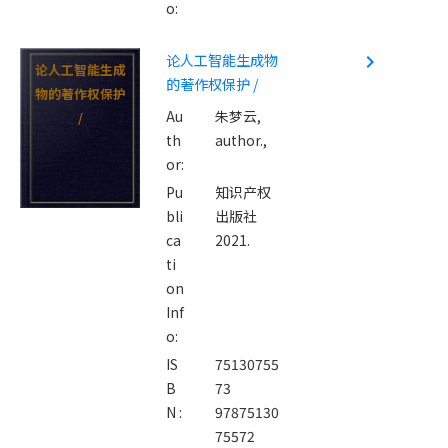
o:
论人工智能生成物
navigate_next
论人工智能生成
的著作权保护 /
物的著作权保护
Au
朱梦云,
/
th
author.,
or:
Pu
知识产权
bli
出版社
ca
2021.
ti
on
Inf
o:
IS
75130755
B
73
N :
97875130
75572