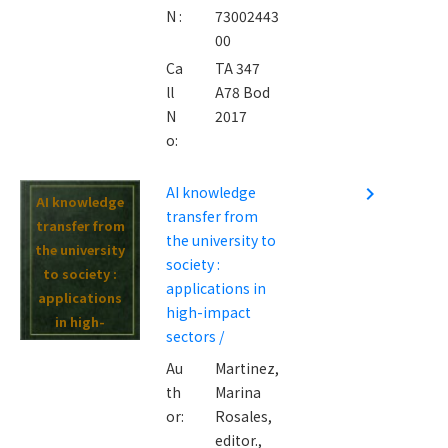
N :
73002443
00
Ca
TA 347
ll
A78 Bod
N
2017
o:
AI knowledge
navigate_next
AI knowledge
transfer from
transfer from
the university to
the university
society :
to society :
applications in
applications
high-impact
in high-
sectors /
impact
Au
Martinez,
sectors /
th
Marina
or:
Rosales,
editor.,