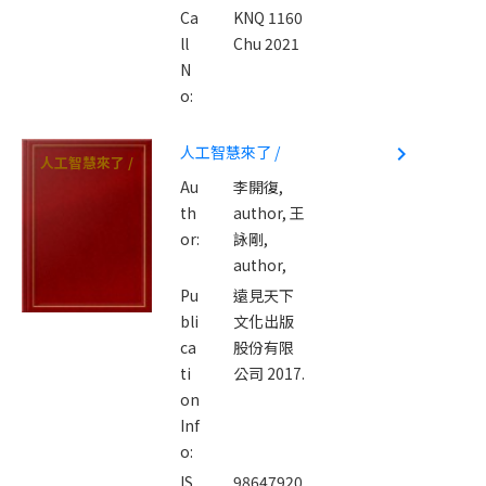
Ca
KNQ 1160
ll
Chu 2021
N
o:
人工智慧來了 /
navigate_next
人工智慧來了 /
Au
李開復,
th
author,
王
or:
詠剛,
author,
Pu
遠見天下
bli
文化出版
ca
股份有限
ti
公司 2017.
on
Inf
o:
IS
98647920