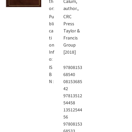
th
Calum,
or:
author.,
Pu
CRC
bli
Press
ca
Taylor &
ti
Francis
on
Group
Inf
[2018]
o:
IS
97808153
B
68540
N :
08153685
42
97813512
54458
13512544
56
97808153
68533