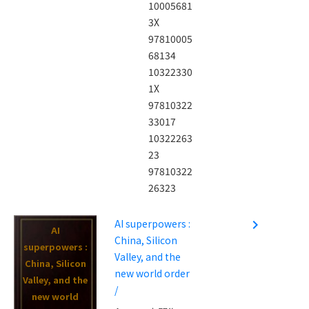
10005681
3X
97810005
68134
10322330
1X
97810322
33017
10322263
23
97810322
26323
AI superpowers :
navigate_next
AI
China, Silicon
superpowers :
Valley, and the
China, Silicon
new world order
Valley, and the
/
new world