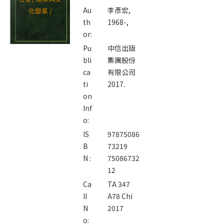
Au
李彥宏,
化變革 /
th
1968-,
or:
Pu
中信出版
bli
集團股份
ca
有限公司
ti
2017.
on
Inf
o:
IS
97875086
B
73219
N :
75086732
12
Ca
TA 347
ll
A78 Chi
N
2017
o: