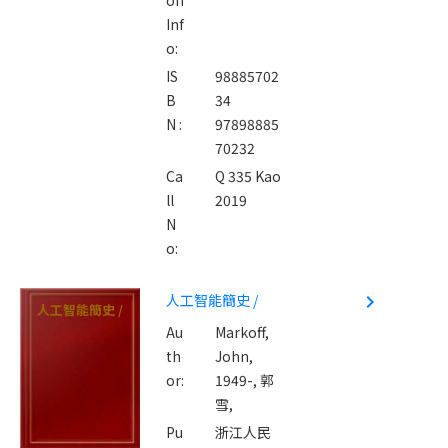
Inf
o:
IS
98885702
B
34
N :
97898885
70232
Ca
Q 335 Kao
ll
2019
N
o:
人工智能簡史 /
navigate_next
人工智能簡史 /
Au
Markoff,
th
John,
or:
1949-,
郭
雪,
Pu
浙江人民