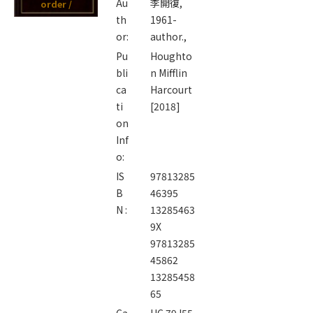
Au
李開復,
order /
th
1961-
or:
author.,
Pu
Houghto
bli
n Mifflin
ca
Harcourt
ti
[2018]
on
Inf
o:
IS
97813285
B
46395
N :
13285463
9X
97813285
45862
13285458
65
Ca
HC 79 I55