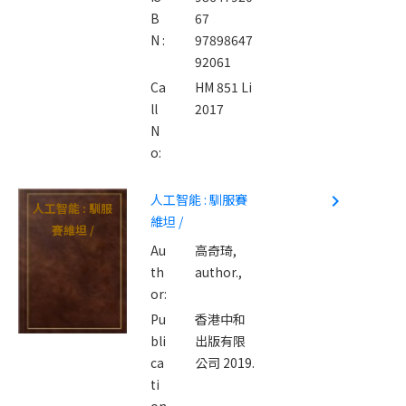
B
67
N :
97898647
92061
Ca
HM 851 Li
ll
2017
N
o:
人工智能 : 馴服賽
navigate_next
人工智能 : 馴服
維坦 /
賽維坦 /
Au
高奇琦,
th
author.,
or:
Pu
香港中和
bli
出版有限
ca
公司 2019.
ti
on