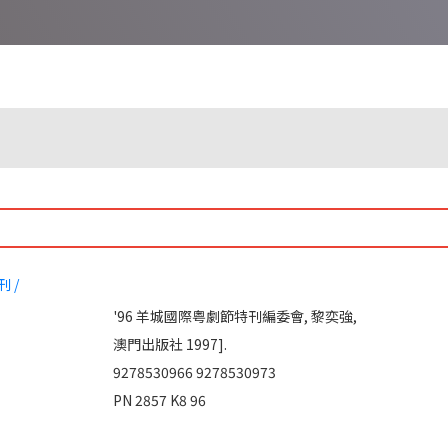
 /
'96 羊城國際粤劇節特刊編委會,
黎奕強,
澳門出版社 1997].
9278530966
9278530973
PN 2857 K8 96