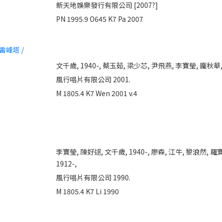
新天地娛樂發行有限公司 [2007?]
PN 1995.9 O645 K7 Pa 2007
雷峰塔 /
文千歲, 1940-,
蔡玉茹,
梁少芯,
尹飛燕,
李寶瑩,
龐秋華
風行唱片有限公司 2001.
M 1805.4 K7 Wen 2001 v.4
李寶瑩,
陳好逑,
文千歲, 1940-,
廖森,
江牛,
黎浪然,
羅
1912-,
風行唱片有限公司 1990.
M 1805.4 K7 Li 1990