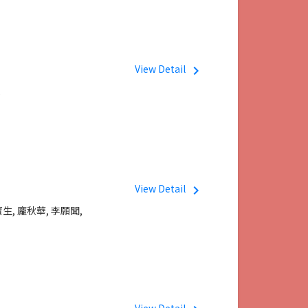
View Detail
navigate_next
,
View Detail
navigate_next
寶生,
龐秋華,
李願聞,