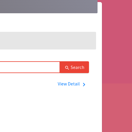
Search
search
View Detail
navigate_next