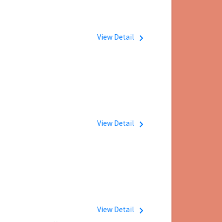
View Detail
navigate_next
View Detail
navigate_next
View Detail
navigate_next