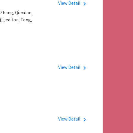
View Detail
navigate_next
,
Zhang, Qunxian,
, editor.,
Tang,
View Detail
navigate_next
View Detail
navigate_next