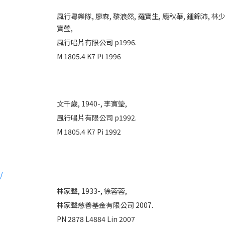
風行粤樂隊,
廖森,
黎浪然,
羅寶生,
龐秋華,
鍾錦沛,
林少
寶瑩,
風行唱片有限公司 p1996.
M 1805.4 K7 Pi 1996
文千歲, 1940-,
李寶瑩,
風行唱片有限公司 p1992.
M 1805.4 K7 Pi 1992
/
林家聲, 1933-,
徐蓉蓉,
林家聲慈善基金有限公司 2007.
PN 2878 L4884 Lin 2007