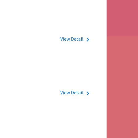
View Detail
navigate_next
View Detail
navigate_next