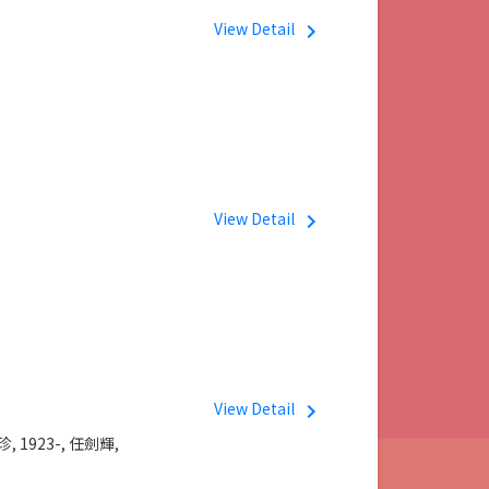
View Detail
navigate_next
View Detail
navigate_next
View Detail
navigate_next
, 1923-,
任劍輝,