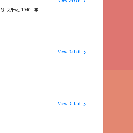
View Detail
navigate_next
芬,
文千歲, 1940-,
李
View Detail
navigate_next
View Detail
navigate_next