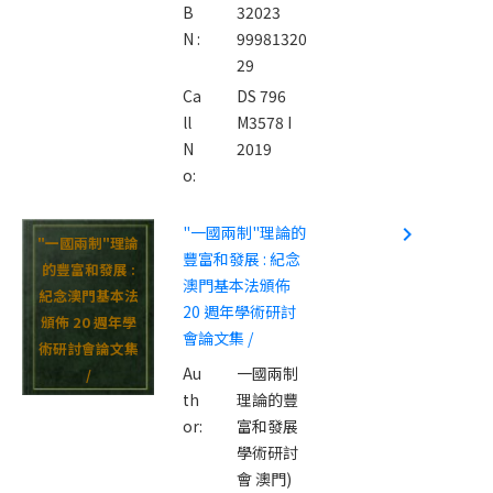
B
32023
N :
99981320
29
Ca
DS 796
ll
M3578 I
N
2019
o:
"一國兩制"理論的
navigate_next
"一國兩制"理論
豐富和發展 : 紀念
的豐富和發展 :
澳門基本法頒佈
紀念澳門基本法
20 週年學術研討
頒佈 20 週年學
會論文集 /
術研討會論文集
Au
一國兩制
/
th
理論的豐
or:
富和發展
學術研討
會 澳門)