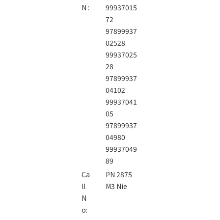
N :
99937015
72
97899937
02528
99937025
28
97899937
04102
99937041
05
97899937
04980
99937049
89
Ca
PN 2875
ll
M3 Nie
N
o: