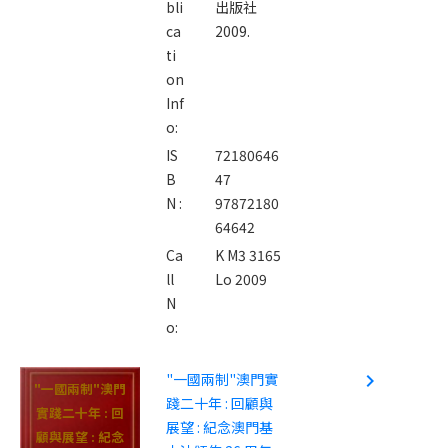
bli
出版社
ca
2009.
ti
on
Inf
o:
IS
72180646
B
47
N :
97872180
64642
Ca
K M3 3165
ll
Lo 2009
N
o:
"一國兩制"澳門實
navigate_next
"一國兩制"澳門
踐二十年 : 回顧與
實踐二十年 : 回
展望 : 紀念澳門基
顧與展望 : 紀念