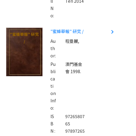
ll
Ten 2014
N
o:
"蜜蜂華報" 研究 /
navigate_next
"蜜蜂華報" 研究
Au
程曼麗,
/
th
or:
Pu
澳門基金
bli
會 1998.
ca
ti
on
Inf
o:
IS
97265807
B
65
N :
97897265