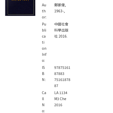
Au
鄭振偉,
th
1963-,
or:
Pu
中國社會
bli
科學出版
ca
社 2016.
ti
on
Inf
o:
IS
97875161
B
87883
N :
75161878
87
Ca
LA 1134
ll
M3 Che
N
2016
o: