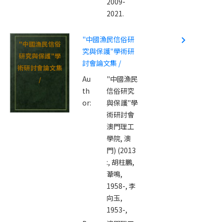
2009-
2021.
"中國漁民信俗研
navigate_next
"中國漁民信俗
究與保護"學術研
研究與保護"學
討會論文集 /
術研討會論文集
Au
"中國漁民
/
th
信俗研究
or:
與保護"學
術研討會
澳門理工
學院, 澳
門) (2013
:,
胡柱鵬,
葦鳴,
1958-,
李
向玉,
1953-,