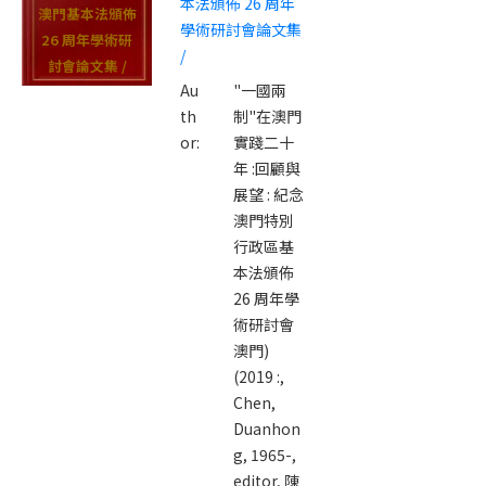
本法頒佈 26 周年
澳門基本法頒佈
學術研討會論文集
26 周年學術研
/
討會論文集 /
Au
"一國兩
th
制"在澳門
or:
實踐二十
年 :回顧與
展望 : 紀念
澳門特別
行政區基
本法頒佈
26 周年學
術研討會
澳門)
(2019 :,
Chen,
Duanhon
g, 1965-,
editor,
陳