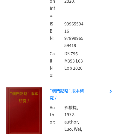
on
2020.
Inf
o:
IS
99965594
B
16
N :
97899965
59419
Ca
DS 796
ll
M353 L63
N
Lob 2020
o:
"澳門記略" 版本研
navigate_next
"澳門記略" 版本
究 /
研究 /
Au
鄧駿捷,
th
1972-
or:
author,
Luo, Wei,