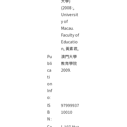
大學)
(2008 :,
Universit
y of
Macau.
Faculty of
Educatio
n,
黃素君,
Pu
澳門大學
bli
教育學院
ca
2009.
ti
on
Inf
o:
IS
97999937
B
10010
N :
Ca
L 107 Hua