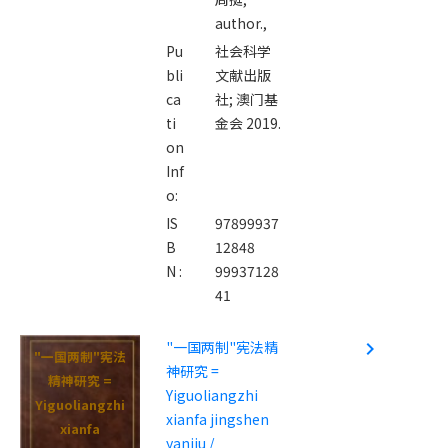
author.,
Pu
社会科学
bli
文献出版
ca
社; 澳门基
ti
金会 2019.
on
Inf
o:
IS
97899937
B
12848
N :
99937128
41
"一国两制"宪法精
navigate_next
"一国两制"宪法
神研究 =
精神研究 =
Yiguoliangzhi
Yiguoliangzhi
xianfa jingshen
xianfa
yanjiu /