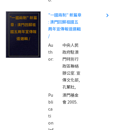
"一國兩制" 新篇章
navigate_next
"一國兩制" 新篇
: 澳門回歸祖國五
章 : 澳門回歸祖
周年宣傳報道選輯
國五周年宣傳報
/
道選輯 /
Au
中央人民
th
政府駐澳
or:
門特別行
政區聯絡
辦公室. 宣
傳文化部,
孔繁壯,
Pu
澳門基金
bli
會 2005.
ca
ti
on
Inf