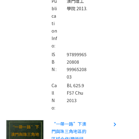
Pu
澳門理工
bli
學院 2013.
ca
ti
on
Inf
o:
IS
97899965
B
20808
N :
99965208
03
Ca
BL 625.9
ll
F57 Chu
N
2013
o:
“一帶一路”下澳
navigate_next
“一帶一路”下
門與珠三角地區的
澳門與珠三角地
區域合作(學術研