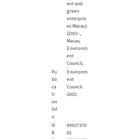
ent and
green
enterpris
es Macau)
(2001 :,
Macau.
Environm
ent
Council,
Pu
Environm
bli
ent
ca
Council
ti
2002.
on
Inf
o:
IS
99937370
B
62