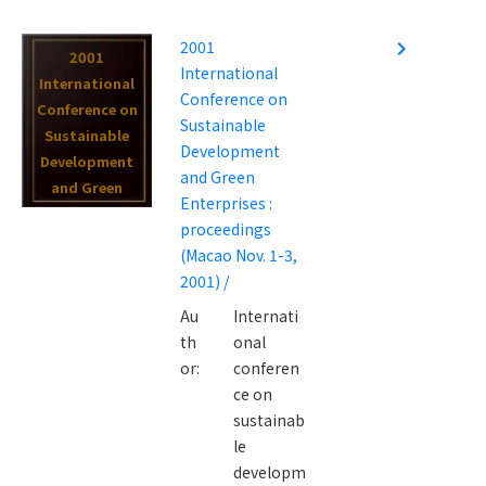
2001
navigate_next
2001
International
International
Conference on
Conference on
Sustainable
Sustainable
Development
Development
and Green
and Green
Enterprises :
Enterprises :
proceedings
proceedings
(Macao Nov. 1-3,
(Macao Nov. 1-
2001) /
3, 2001) /
Au
Internati
th
onal
or:
conferen
ce on
sustainab
le
developm