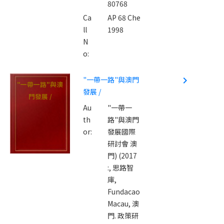
80768
Ca
AP 68 Che
ll
1998
N
o:
"一帶一路"與澳門
navigate_next
"一帶一路"與澳
發展 /
門發展 /
Au
"一帶一
th
路"與澳門
or:
發展國際
研討會 澳
門) (2017
:,
思路智
庫,
Fundacao
Macau,
澳
門. 政策研