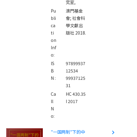
究室,
Pu
澳門基金
bli
會; 社會科
ca
學文獻出
ti
版社 2018.
on
Inf
o:
IS
97899937
B
12534
N :
99937125
31
Ca
HC 430.35
ll
I 2017
N
o:
"一国两制"下的中
navigate_next
"一国两制"下的