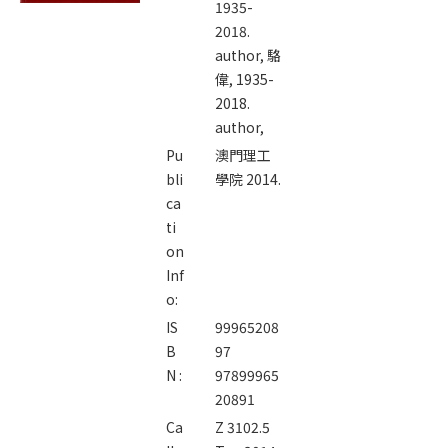
1935-
2018.
author,
駱
偉, 1935-
2018.
author,
Pu
澳門理工
bli
學院 2014.
ca
ti
on
Inf
o:
IS
99965208
B
97
N :
97899965
20891
Ca
Z 3102.5