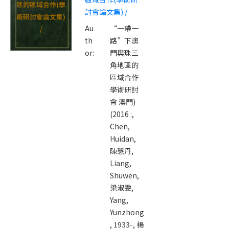
區的區域合作(學
討會論文集) /
術研討會論文集)
Au
“一帶一
/
th
路”下澳
or:
門與珠三
角地區的
區域合作
學術研討
會 澳門)
(2016 :,
Chen,
Huidan,
陳慧丹,
Liang,
Shuwen,
梁淑雯,
Yang,
Yunzhong
, 1933-,
楊