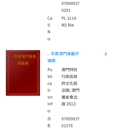
97899937
0291
Ca
PL 3119
ll
M3 Nie
N
o:
... 年度澳門演藝評
navigate_next
... 年度澳門演藝
論選
評論選
Pu
澳門特別
bli
行政區政
ca
府文化局
ti
出版; 澳門
on
基金會出
Inf
版 2012-
o:
IS
97899937
B
01576