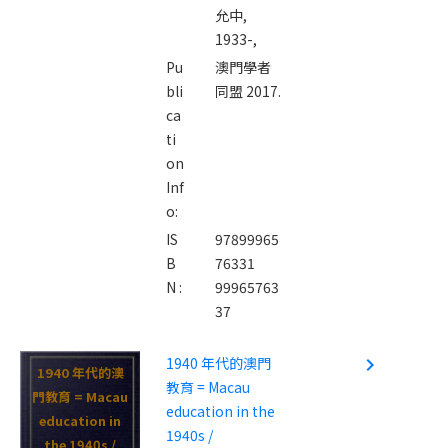
允中,
1933-,
Pu
澳門學者
bli
同盟 2017.
ca
ti
on
Inf
o:
IS
97899965
B
76331
N :
99965763
37
1940 年代的澳門
navigate_next
1940 年代的澳
教育 = Macau
門教育 = Macau
education in the
education in
1940s /
the 1940s /