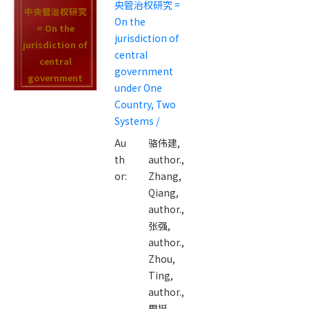
央管治权研究 =
中央管治权研究
On the
= On the
jurisdiction of
jurisdiction of
central
central
government
government
under One
under One
Country, Two
Country, Two
Systems /
Systems /
Au
骆伟建,
th
author.,
or:
Zhang,
Qiang,
author.,
张强,
author.,
Zhou,
Ting,
author.,
周挺,