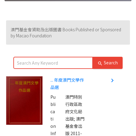
澳門基金會資助及出版圖書 Books Published or Sponsored
by Macao Foundation
Search
search
... 年度澳門文學作
navigate_next
... 年度澳門文學
品選
作品選
Pu
澳門特別
bli
行政區政
ca
府文化局
ti
出版; 澳門
on
基金會出
Inf
版 2011-