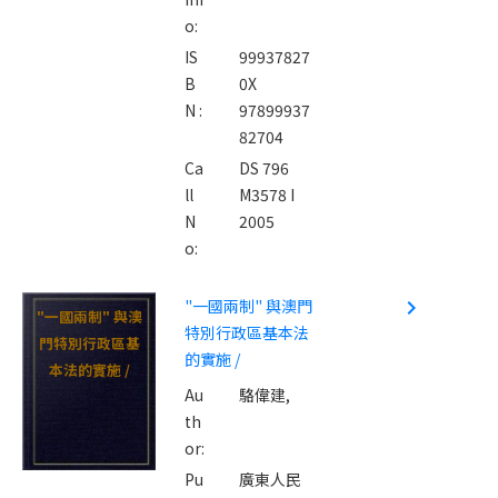
o:
IS
99937827
B
0X
N :
97899937
82704
Ca
DS 796
ll
M3578 I
N
2005
o:
"一國兩制" 與澳門
navigate_next
"一國兩制" 與澳
特別行政區基本法
門特別行政區基
的實施 /
本法的實施 /
Au
駱偉建,
th
or:
Pu
廣東人民