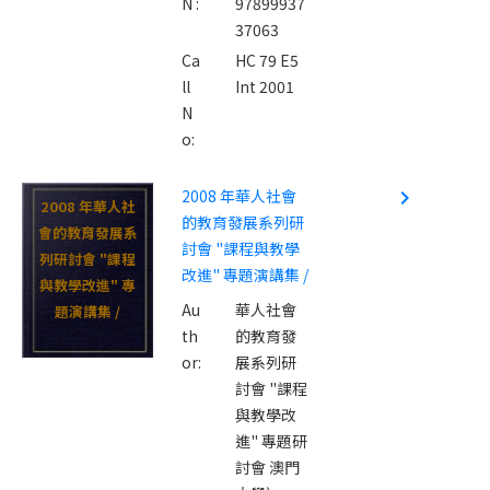
N :
97899937
37063
Ca
HC 79 E5
ll
Int 2001
N
o:
2008 年華人社會
navigate_next
2008 年華人社
的教育發展系列研
會的教育發展系
討會 "課程與教學
列研討會 "課程
改進" 專題演講集 /
與教學改進" 專
Au
華人社會
題演講集 /
th
的教育發
or:
展系列研
討會 "課程
與教學改
進" 專題研
討會 澳門