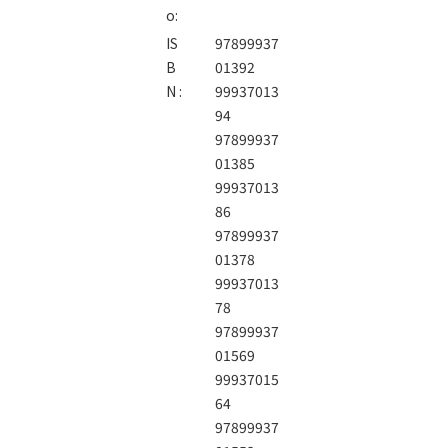
o:
IS
97899937
B
01392
N :
99937013
94
97899937
01385
99937013
86
97899937
01378
99937013
78
97899937
01569
99937015
64
97899937