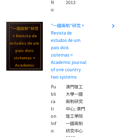
N
2013
o:
"一國兩制"研究 =
navigate_next
"一國兩制"研究
Revista de
= Revista de
estudos de um
estudos de um
pais dois
pais dois
sistemas =
sistemas =
Academic journal
Academic
of one country
journal of one
two systems
country two
Pu
澳門理工
systems
bli
大學一國
ca
兩制研究
ti
中心; 澳門
on
理工學院
Inf
一國兩制
o:
研究中心