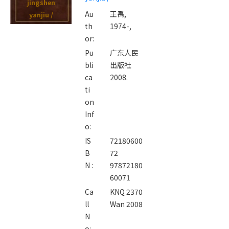
jingshen
Au
王禹,
yanjiu /
th
1974-,
or:
Pu
广东人民
bli
出版社
ca
2008.
ti
on
Inf
o:
IS
72180600
B
72
N :
97872180
60071
Ca
KNQ 2370
ll
Wan 2008
N
o: