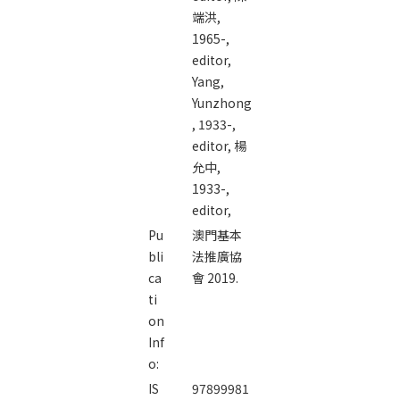
端洪,
1965-,
editor,
Yang,
Yunzhong
, 1933-,
editor,
楊
允中,
1933-,
editor,
Pu
澳門基本
bli
法推廣協
ca
會 2019.
ti
on
Inf
o:
IS
97899981