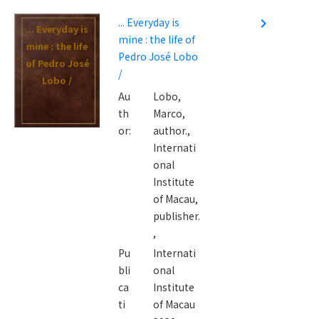
... Everyday is
navigate_next
... Everyday is
mine : the life of
mine : the life
Pedro José Lobo
of Pedro José
/
Lobo /
Au
Lobo,
th
Marco,
or:
author.,
Internati
onal
Institute
of Macau,
publisher.
,
Pu
Internati
bli
onal
ca
Institute
ti
of Macau