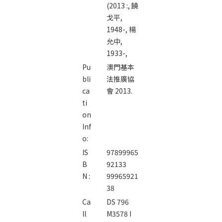
(2013 :,
饒
戈平,
1948-,
楊
允中,
1933-,
Pu
澳門基本
bli
法推廣協
ca
會 2013.
ti
on
Inf
o:
IS
97899965
B
92133
N :
99965921
38
Ca
DS 796
ll
M3578 I