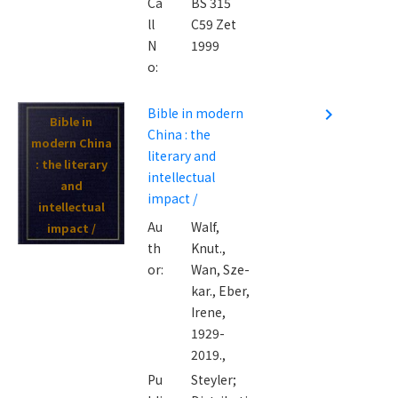
Ca
BS 315
ll
C59 Zet
N
1999
o:
Bible in modern
navigate_next
Bible in
China : the
modern China
literary and
: the literary
intellectual
and
impact /
intellectual
Au
Walf,
impact /
th
Knut.,
or:
Wan, Sze-
kar.,
Eber,
Irene,
1929-
2019.,
Pu
Steyler;