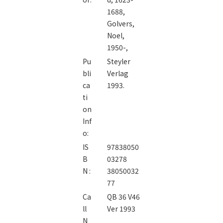
/
1688,
Golvers,
Noel,
1950-,
Pu
Steyler
bli
Verlag
ca
1993.
ti
on
Inf
o:
IS
97838050
B
03278
N :
38050032
77
Ca
QB 36 V46
ll
Ver 1993
N