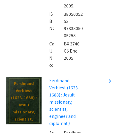
2005.
IS
38050052
B
53
N :
97838050
05258
Ca
BX 3746
ll
C5 Enc
N
2005
o:
Ferdinand
navigate_next
Ferdinand
Verbiest (1623-
Verbiest
1688) : Jesuit
(1623-1688) :
missionary,
Jesuit
scientist,
missionary,
engineer and
scientist,
diplomat /
engineer and
Au
Ferdinan