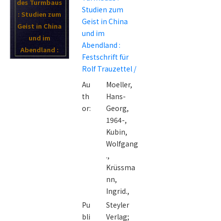
des Turmbaus
Studien zum
: Studien zum
Geist in China
Geist in China
und im
und im
Abendland :
Abendland :
Festschrift für
Festschrift für
Rolf Trauzettel /
Rolf
Au
Moeller,
Trauzettel /
th
Hans-
or:
Georg,
1964-,
Kubin,
Wolfgang
.,
Krüssma
nn,
Ingrid.,
Pu
Steyler
bli
Verlag;