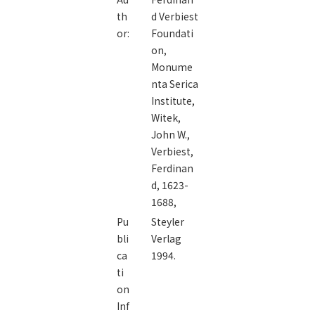
diplomat /
th
d Verbiest
or:
Foundati
on,
Monume
nta Serica
Institute,
Witek,
John W.,
Verbiest,
Ferdinan
d, 1623-
1688,
Pu
Steyler
bli
Verlag
ca
1994.
ti
on
Inf