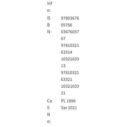
Inf
o:
IS
97803676
B
05766
N :
03676057
67
97810321
63314
10321633
13
97810321
63321
10321633
21
Ca
PL 1896
ll
Var 2021
N
o: