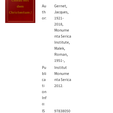
Chinas mit
Au
Gernet,
dem
th
Jacques,
Christentum /
or:
1921-
2018,
Monume
nta Serica
Institute,
Malek,
Roman,
1951-,
Pu
Institut
bli
Monume
ca
nta Serica
ti
2012.
on
Inf
o:
IS
97838050