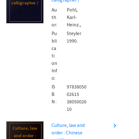
calligrapher /
Au
Pohl,
th
Karl-
or:
Heinz.,
Pu
Steyler
bli
1990.
ca
ti
on
Inf
o:
IS
97838050
B
02615
N :
38050026
10
Culture, law and
navigate_next
Culture, law
order : Chinese
and order :