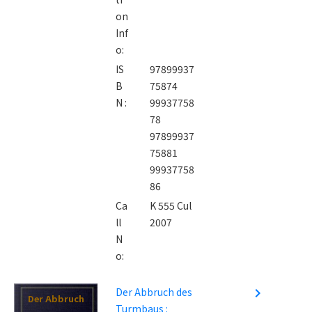
on
Inf
o:
IS
97899937
B
75874
N :
99937758
78
97899937
75881
99937758
86
Ca
K 555 Cul
ll
2007
N
o:
Der Abbruch des
navigate_next
Der Abbruch
Turmbaus :