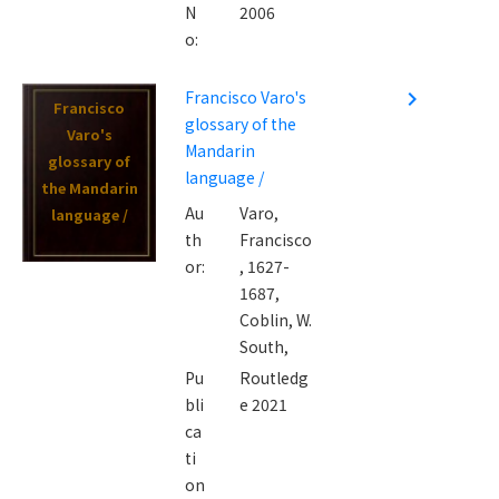
N
2006
o:
Francisco Varo's
navigate_next
Francisco
glossary of the
Varo's
Mandarin
glossary of
language /
the Mandarin
Au
Varo,
language /
th
Francisco
or:
, 1627-
1687,
Coblin, W.
South,
Pu
Routledg
bli
e 2021
ca
ti
on