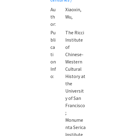
sixteenth to
Au
Xiaoxin,
eighteenth
th
Wu,
centuries /
or:
Pu
The Ricci
bli
Institute
ca
of
ti
Chinese-
on
Western
Inf
Cultural
o:
History at
the
Universit
y of San
Francisco
;
Monume
nta Serica
Institute