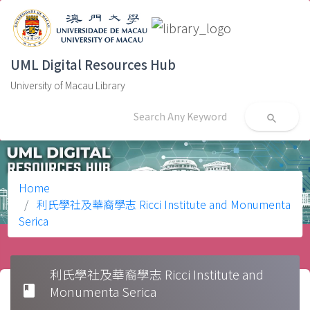
UML Digital Resources Hub
University of Macau Library
search
Home
利氏學社及華裔學志 Ricci Institute and Monumenta
Serica
利氏學社及華裔學志 Ricci Institute and
book
Monumenta Serica