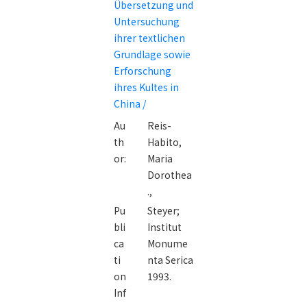
Übersetzung und
Augen :
Untersuchung
Übersetzung
ihrer textlichen
und
Grundlage sowie
Untersuchung
Erforschung
ihrer
ihres Kultes in
textlichen
China /
Grundlage
Au
Reis-
sowie
th
Habito,
Erforschung
or:
Maria
ihres Kultes in
Dorothea
China /
.,
Pu
Steyer;
bli
Institut
ca
Monume
ti
nta Serica
on
1993.
Inf