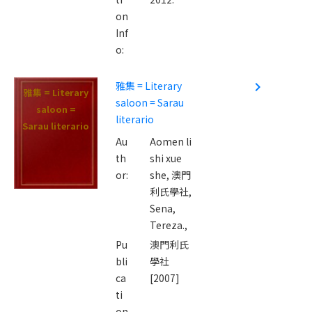
on
Inf
o:
雅集 = Literary
navigate_next
雅集 = Literary
saloon = Sarau
saloon =
literario
Sarau literario
Au
Aomen li
th
shi xue
or:
she,
澳門
利氏學社,
Sena,
Tereza.,
Pu
澳門利氏
bli
學社
ca
[2007]
ti
on