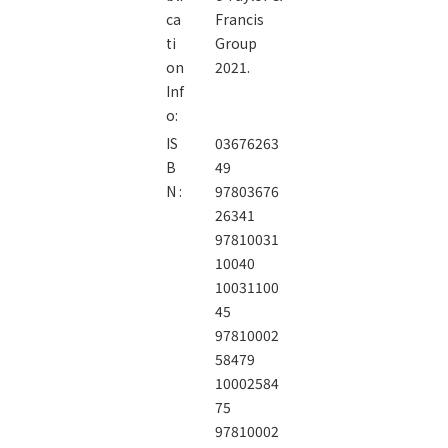
ca
Francis
ti
Group
on
2021.
Inf
o:
IS
03676263
B
49
N :
97803676
26341
97810031
10040
10031100
45
97810002
58479
10002584
75
97810002