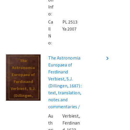
Inf
o:
Ca
PL 2513
ll
Ya 2007
N
o:
The Astronomia
navigate_next
The
Europaea of
Astronomia
Ferdinand
Europaea of
Verbiest, S.J.
Ferdinand
(Dillingen, 1687) :
Verbiest, S.J.
text, translation,
(Dillingen,
notes and
1687) : text,
commentaries /
translation,
Au
Verbiest,
notes and
th
Ferdinan
commentaries
or:
d, 1623-