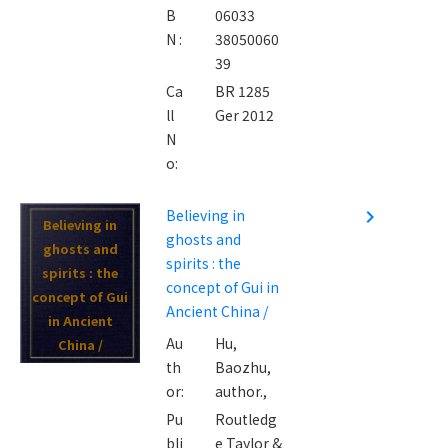
B
06033
N :
38050060
39
Ca
BR 1285
ll
Ger 2012
N
o:
Believing in
navigate_next
Believing in
ghosts and
ghosts and
spirits : the
spirits : the
concept of Gui in
concept of Gui
Ancient China /
in Ancient
Au
Hu,
China /
th
Baozhu,
or:
author.,
Pu
Routledg
bli
e Taylor &