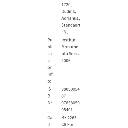
1720.,
Dudink,
Adrianus.,
Standaert
, N.,
Pu
Institut
bli
Monume
ca
nta Serica
ti
2006.
on
Inf
o:
IS
38050054
B
07
N :
97838050
05401
Ca
BX 2263
ll
C5 For