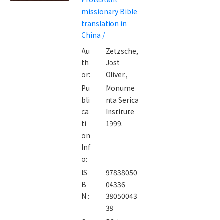
Protestant
missionary Bible
missionary
translation in
Bible
China /
translation in
Au
Zetzsche,
China /
th
Jost
or:
Oliver.,
Pu
Monume
bli
nta Serica
ca
Institute
ti
1999.
on
Inf
o:
IS
97838050
B
04336
N :
38050043
38