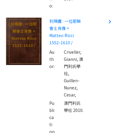
o:
利瑪竇 : 一位耶穌
navigate_next
利瑪竇 : 一位耶
會士肖像 =
穌會士肖像 =
Matteo Ricci
Matteo Ricci
1552-1610 /
1552-1610 /
Au
Criveller,
th
Gianni,
澳
or:
門利氏學
社,
Guillen-
Nunez,
Cesar,
Pu
澳門利氏
bli
學社 2010.
ca
ti
on