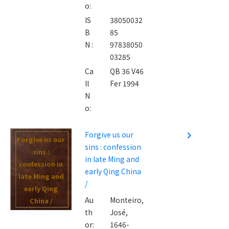
o:
IS
38050032
B
85
N :
97838050
03285
Ca
QB 36 V46
ll
Fer 1994
N
o:
Forgive us our
navigate_next
Forgive us our
sins : confession
sins :
in late Ming and
confession in
early Qing China
late Ming and
/
early Qing
Au
Monteiro,
China /
th
José,
or:
1646-