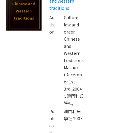
and Western
Chinese and
traditions
Western
Au
Culture,
traditions
th
law and
or:
order :
Chinese
and
Western
traditions
Macau)
(Decemb
er 1st-
3rd, 2004
:,
澳門利氏
學社,
Pu
澳門利氏
bli
學社 2007.
ca
ti