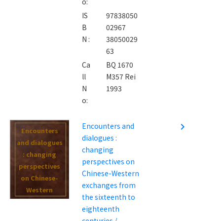
o:
IS
97838050
B
02967
N :
38050029
63
Ca
BQ 1670
ll
M357 Rei
N
1993
o:
Encounters and
navigate_next
Encounters
dialogues :
and dialogues
changing
: changing
perspectives on
perspectives
Chinese-Western
on Chinese-
exchanges from
Western
the sixteenth to
exchanges
eighteenth
from the
centuries /