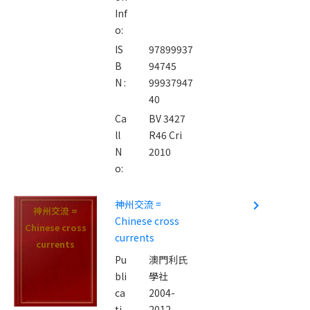
Inf
o:
IS
97899937
B
94745
N :
99937947
40
Ca
BV 3427
ll
R46 Cri
N
2010
o:
神州交流 =
navigate_next
神州交流 =
Chinese cross
Chinese cross
currents
currents
Pu
澳門利氏
bli
學社
ca
2004-
ti
2012.