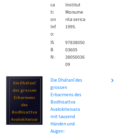
ca
Institut
ti
Monume
on
nta serica
Inf
1995.
o:
IS
97838050
B
03605
N :
38050036
09
Die Dhāranī des
navigate_next
Die Dhāranī
grossen
des grossen
Erbarmens des
Erbarmens
Bodhisattva
des
Avalokiteśvara
Bodhisattva
mit tausend
Avalokiteśvar
Händen und
a mit tausend
Augen :
Händen und