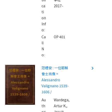
ca
2017-
ti
on
Inf
o:
Ca
OP 401
ll
N
o:
范禮安 : 一位耶穌
navigate_next
范禮安 : 一位耶
會士肖像 =
穌會士肖像 =
Alessandro
Alessandro
Valignano 1539-
Valignano
1606 /
1539-1606 /
Au
Wardega,
th
Artur K.,
or:
Jesuit,