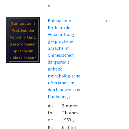
o:
Baihua : zum
navigate_next
Baihua : zum
Problem der
Problem der
Verschriftung
Verschriftung
gesprochener
gesprochener
Sprache im
Sprache im
Chinesischen :
Chinesischen :
dargestellt
dargestellt
anhand
anhand
morphologische
morphologisc
r Merkmale in
her Merkmale
den bianwen aus
in den
Dunhuang /
bianwen aus
Au
Zimmer,
Dunhuang /
th
Thomas,
or:
1959-,
Pu
Institut