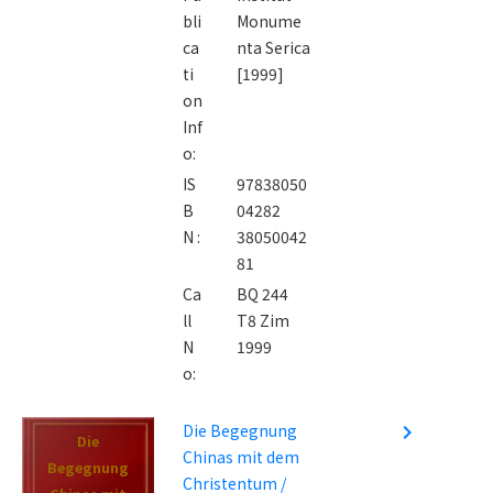
bli
Monume
ca
nta Serica
ti
[1999]
on
Inf
o:
IS
97838050
B
04282
N :
38050042
81
Ca
BQ 244
ll
T8 Zim
N
1999
o:
Die Begegnung
navigate_next
Die
Chinas mit dem
Begegnung
Christentum /