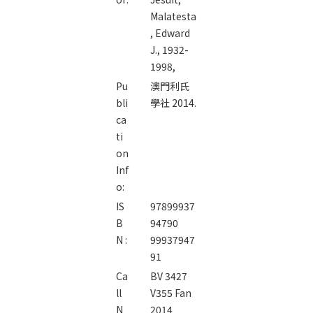
Malatesta
, Edward
J., 1932-
1998,
Pu
澳門利氏
bli
學社 2014.
ca
ti
on
Inf
o:
IS
97899937
B
94790
N :
99937947
91
Ca
BV 3427
ll
V355 Fan
N
2014