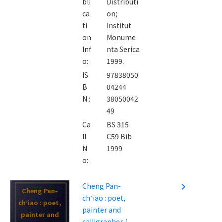
bli
Distributi
ca
on;
ti
Institut
on
Monume
Inf
nta Serica
o:
1999.
IS
97838050
B
04244
N :
38050042
49
Ca
BS 315
ll
C59 Bib
N
1999
o:
Cheng Pan-
navigate_next
Cheng Pan-
chʼiao : poet,
chʼiao : poet,
painter and
painter and
calligrapher /