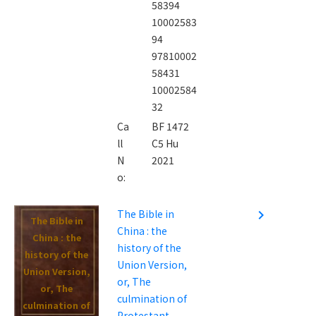
58394
10002583
94
97810002
58431
10002584
32
Ca
BF 1472
ll
C5 Hu
N
2021
o:
The Bible in
navigate_next
The Bible in
China : the
China : the
history of the
history of the
Union Version,
Union Version,
or, The
or, The
culmination of
culmination of
Protestant