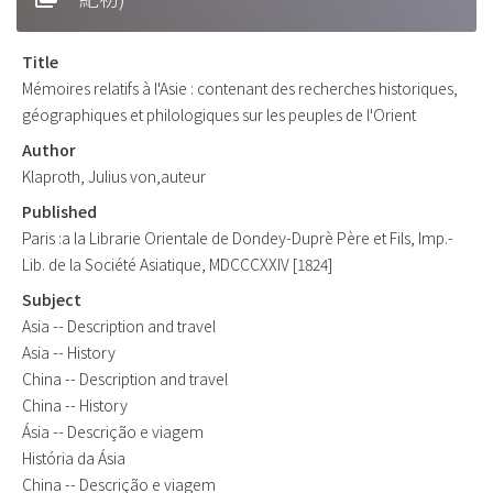
Title
Mémoires relatifs à l'Asie : contenant des recherches historiques,
géographiques et philologiques sur les peuples de l'Orient
Author
Klaproth, Julius von,auteur
Published
Paris :a la Librarie Orientale de Dondey-Duprè Père et Fils, Imp.-
Lib. de la Société Asiatique, MDCCCXXIV [1824]
Subject
Asia -- Description and travel
Asia -- History
China -- Description and travel
China -- History
Ásia -- Descrição e viagem
História da Ásia
China -- Descrição e viagem