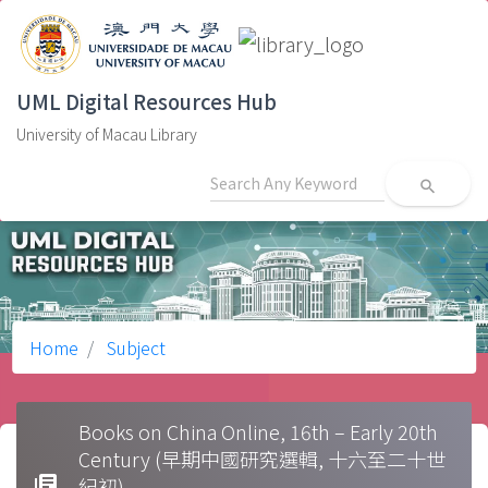
UML Digital Resources Hub
University of Macau Library
search
Home
Subject
Books on China Online, 16th – Early 20th
Century (早期中國研究選輯, 十六至二十世
library_books
紀初)