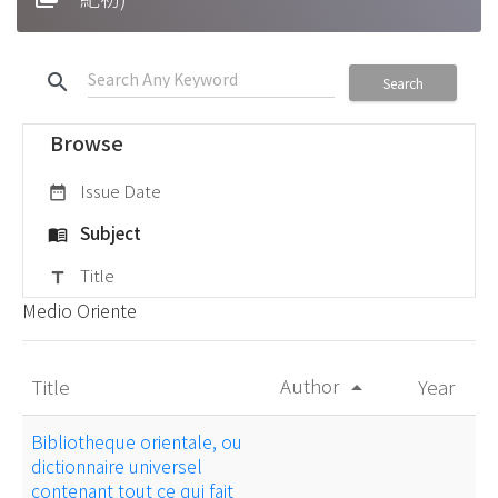
search
Search
Browse
Issue Date
date_range
Subject
menu_book
Title
title
Medio Oriente
Author
Title
Year
arrow_drop_up
Bibliotheque orientale, ou
dictionnaire universel
contenant tout ce qui fait