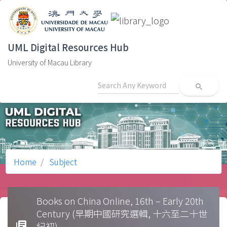
UML Digital Resources Hub
University of Macau Library
search
Home
Subject
Books on China Online, 16th – Early 20th
Century (早期中國研究選輯, 十六至二十世
library_books
紀初)