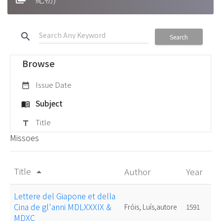
search
Search
Browse
Issue Date
date_range
Subject
menu_book
Title
title
Missoes
Title
Author
Year
arrow_drop_up
Lettere del Giapone et della
Cina de gl'anni MDLXXXIX &
Fróis, Luís,autore
1591
MDXC