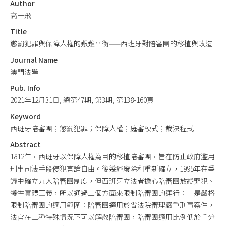
Author
高一飛
Title
懲罰犯罪與保障人權的艱難平衡——西班牙對陪審團的移植與改造
Journal Name
澳門法學
Pub. Info
2021年12月31日, 總第47期, 第3期, 第138-160頁
Keyword
西班牙陪審團；懲罰犯罪；保障人權；庭審模式；裁決程式
Abstract
1812年，西班牙以保障人權為目的移植陪審團，旨在防止政府濫用
刑事司法手段侵犯言論自由。後幾經廢除和重新確立，1995年在爭
議中確立九人陪審團制度，但西班牙立法者擔心陪審團放縱罪犯、
犧牲實體正義，所以通過三個方面來限制陪審團的運行：一是嚴格
限制陪審團的適用範圍：陪審團適用於省法院審理嚴重刑事案件，
法官在三種特殊情況下可以解散陪審團，陪審團適用比例低於千分