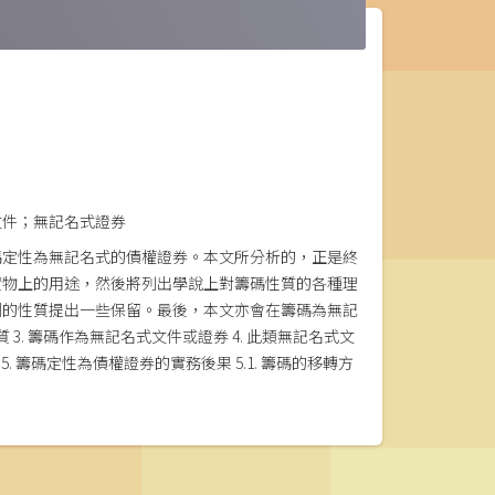
文件；無記名式證券
碼定性為無記名式的債權證券。本文所分析的，正是終
實物上的用途，然後將列出學說上對籌碼性質的各種理
利的性質提出一些保留。最後，本文亦會在籌碼為無記
 3. 籌碼作為無記名式文件或證券 4. 此類無記名式文
5. 籌碼定性為債權證券的實務後果 5.1. 籌碼的移轉方