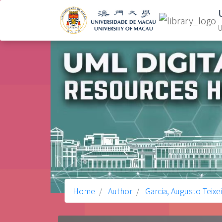
U
Home
Author
Garcia, Augusto Teixei