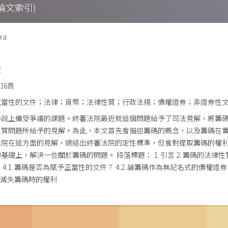
期刊論文索引)
ira
報
116頁
正當性的文件；法律；貨幣；法律性質；行政法規；債權證券；非證券性
學說上備受爭議的課題。終審法院最近就這個問題給予了司法見解，將籌
性質問題所給予的見解。為此，本文首先會描述籌碼的概念，以及籌碼在
法院在這方面的見解，總結出終審法院的定性標準，但會對提取籌碼的權
礎上，解決一些關於籌碼的問題。 段落標題： 1. 引言 2. 籌碼的法律性質
.1. 籌碼是否為賦予正當性的文件？ 4.2. 論籌碼作為無記名式的債權證券 
失或滅失籌碼時的權利