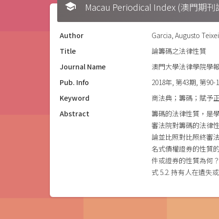
school
Macau Periodical Index (澳門
Author
Garcia, Augusto Teixe
Title
論籌碼之法律性質
Journal Name
澳門大學法律學院學
Pub. Info
2018年, 第43期, 第90-
Keyword
商法典；籌碼；賦予
Abstract
籌碼的法律性質，是
審法院對籌碼的法律
論並比照對比照終審
名式債權證券的性質的基
件或證券的性質為何？ 4
式 5.2. 持有人在遺