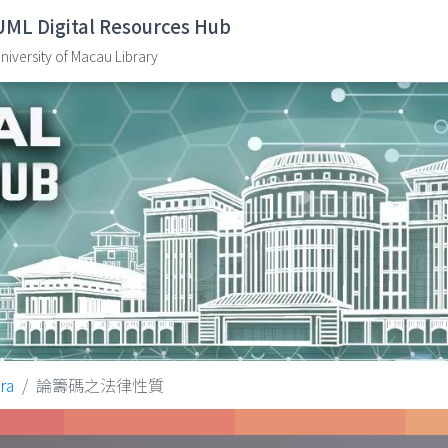
UML Digital Resources Hub
niversity of Macau Library
ra
論籌碼之法律性質