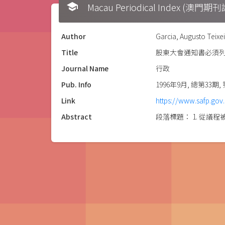
school
Macau Periodical Index (澳門
Author
Garcia, Augusto Teixe
Title
股東大會通知書必須
Journal Name
行政
Pub. Info
1996年9月, 總第33期,
Link
https://www.safp.go
Abstract
段落標題： 1. 從議