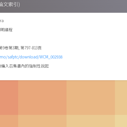
期刊論文索引)
ira
列明議程
 第9卷第3期, 第797-813頁
v.mo/safptc/download/WCM_002938
程被編入召集書內的強制性說起