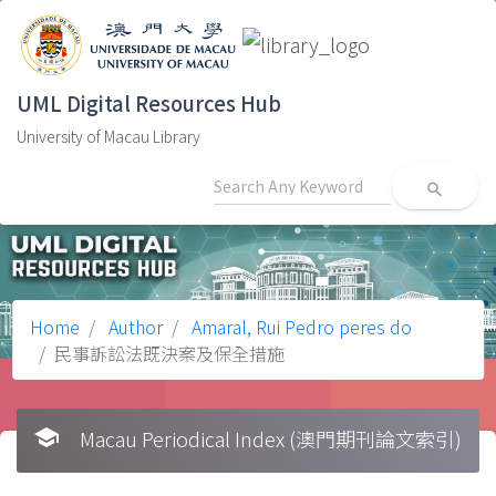
UML Digital Resources Hub
University of Macau Library
search
Home
Author
Amaral, Rui Pedro peres do
民事訴訟法既決案及保全措施
school
Macau Periodical Index (澳門期刊論文索引)