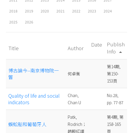
2018
2019
2020
2021
2022
2023
2024
2025
2026
Publish
Date
Title
Author
Info
arrow_drop_up
第14期,
博古論今--南京博物院一
何卓衡
第150-
瞥
153頁
Quality of life and social
Chan,
No.28,
indicators
Chan U
pp. 77-87
Patk,
第4期, 第
蜈蚣船和葡萄牙人
Rodrich；
158-165
趙殿紅譯
頁