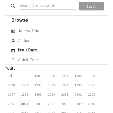
search
Search
Browse
Journal Title
menu_book
Author
person
Issue Date
date_range
Article Title
title
Years
All
1905
1986
1987
1988
1989
1990
1991
1992
1993
1994
1995
1996
1997
1998
1999
2000
2001
2002
2003
2004
2005
2006
2007
2008
2009
2010
2011
2012
2013
2014
2015
2016
2017