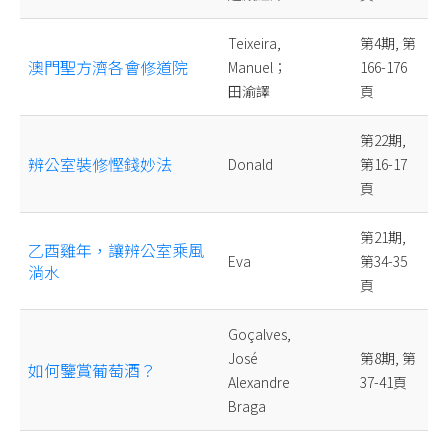
Teixeira,
第4期, 第
澳門聖方濟各會修道院
Manuel；
166-176
田渝譯
頁
第22期,
辨公室裝修慳錢妙法
Donald
第16-17
頁
第21期,
乙酉雞年，讓辨公室乘風
Eva
第34-35
淌水
頁
Goçalves,
José
第8期, 第
如何鑒賞葡萄酒？
Alexandre
37-41頁
Braga