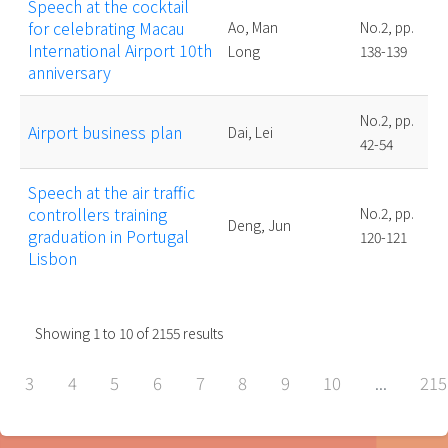
Speech at the cocktail
for celebrating Macau
Ao, Man
No.2, pp.
International Airport 10th
Long
138-139
anniversary
No.2, pp.
Airport business plan
Dai, Lei
42-54
Speech at the air traffic
controllers training
No.2, pp.
Deng, Jun
graduation in Portugal
120-121
Lisbon
Showing
1
to
10
of
2155
results
3
4
5
6
7
8
9
10
...
215