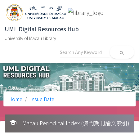
UML Digital Resources Hub
University of Macau Library
search
Home
Issue Date
school
Macau Periodical Index (澳門期刊論文索引)