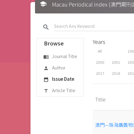
school
Macau Periodical Index (澳門
search
Years
Browse
All
19
Journal Title
menu_book
2000
2001
20
Author
person
2017
2018
20
Issue Date
date_range
Article Title
title
Title
澳門—珠海廣義物