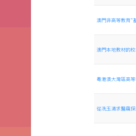
澳門非高等教育"基
澳門本地教材的校
粵港澳大灣區高等
從冼玉清求醫窺探