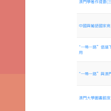
澳門學著作提要(三
中國與葡語國家商
"一帶一路”倡議
用
"一帶一路”與澳
澳門大學圖書館庋