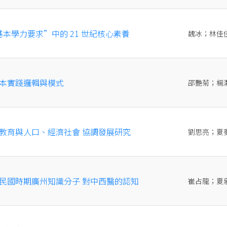
本學力要求”中的 21 世紀核心素養
魏冰；林佳
本實踐邏輯與模式
邵艷菊；楊
教育與人口、經濟社會 協調發展研究
劉思亮；夏
民國時期廣州知識分子 對中西醫的認知
崔占龍；夏