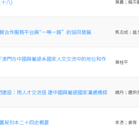
十八)
葉農；韓天
貿合作服務平台與"一帶一路”的協同發展
馬志成；盛
下澳門在中國與葡語系國家人文交流中的地位和作
葉桂平
門建設：用人才交流搭 建中國與葡語國家溝通橋樑
魏丹；唐妍
置局刻本二十四史概要
李憑；姜霄