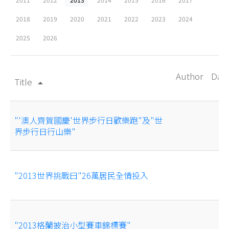
2018
2019
2020
2021
2022
2023
2024
2025
2026
Author
Dat
Title
arrow_drop_up
"'澳人齊賀國慶'世界步行日歡樂跑"及"世
界步行日行山樂"
"2013世界挑戰曰"26萬居民全情投入
"2013格蘭披治小型賽車錦標賽"