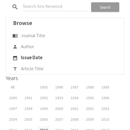
search
Search
Browse
Journal Title
menu_book
Author
person
Issue Date
date_range
Article Title
title
Years
All
1905
1986
1987
1988
1989
1990
1991
1992
1993
1994
1995
1996
1997
1998
1999
2000
2001
2002
2003
2004
2005
2006
2007
2008
2009
2010
2011
2012
2013
2014
2015
2016
2017