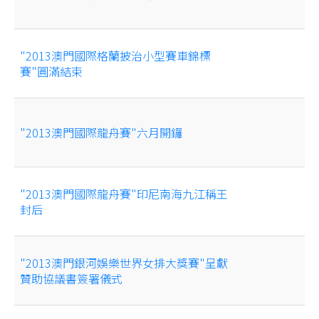
"2013澳門國際格蘭披治小型賽車錦標
賽"圓滿結束
"2013澳門國際龍舟賽"六月開鑼
"2013澳門國際龍舟賽"印尼南海九江稱王
封后
"2013澳門銀河娛樂世界女排大獎賽"呈獻
贊助協議書簽署儀式