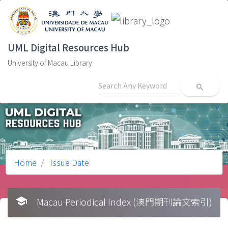
UML Digital Resources Hub
University of Macau Library
search
Home
Issue Date
school
Macau Periodical Index (澳門期刊論文索引)