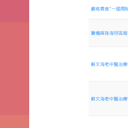
嚴格貫徹"一國兩
籌備與珠海特區報
蘇文海老中醫治療
蘇文海老中醫治療