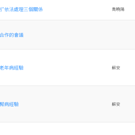
制"依法處理三個關係
喬曉陽
合作的會議
老年病經驗
蘇安
腎病經驗
蘇安