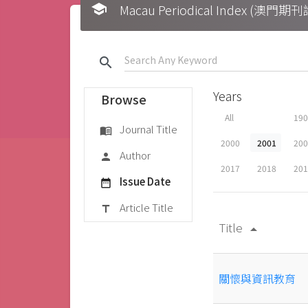
school
Macau Periodical Index (澳門
search
Years
Browse
All
19
Journal Title
menu_book
2000
2001
20
Author
person
2017
2018
20
Issue Date
date_range
Article Title
title
Title
arrow_drop_up
關懷與資訊教育