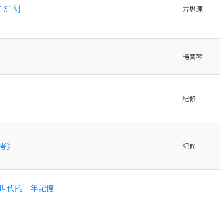
61例
方懋源
楊寶琴
紀修
考》
紀修
世代的十年記憶