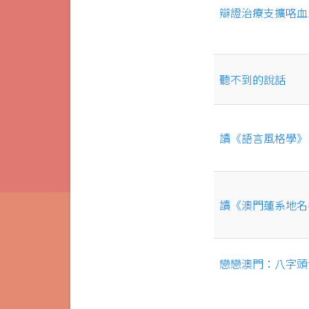
辯證治療支擴咯血1
聽不到的說話
讀《語言風格學》
讀《澳門蓮系地名
戀戀澳門：八字頭